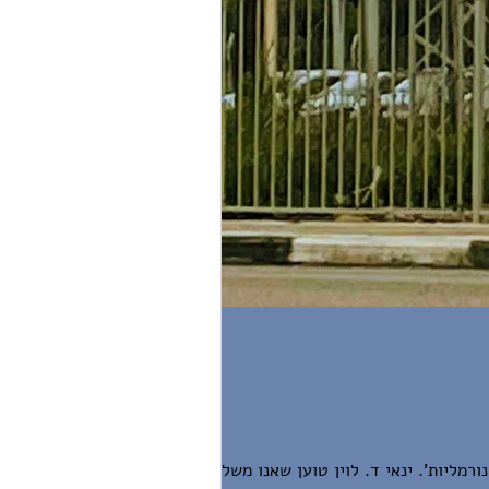
רמליות'. ינאי ד. לוין טוען שאנו משלמים על