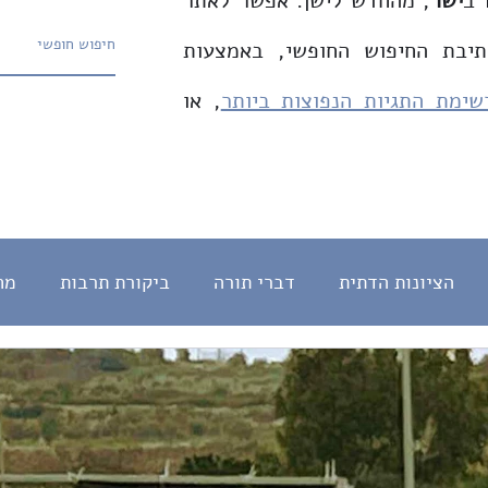
 ב
ישר
, מהחדש לישן. אפשר לאתר
תיבת החיפוש החופשי, באמצעות
שימת התגיות הנפוצות ביותר
, או
הציונות הדתית
דברי תורה
ביקורת תרבות
מח
חינוך
English
צדק חברתי
המהפכה המשטרית
מדרש
עברית