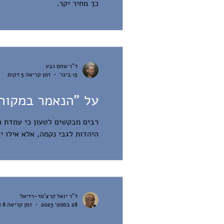
כך מחיר יקר.
ד"ר שחם גבע
13 בינו׳
זמן קריאה 5 דקות
על "הנאמר במקורו
רבים מבקשים לטעון כי עמדת ה
היהדות לגבי נקמה, אלא אילו יה
ד"ר יואל קרצ'מר-רזיאל
28 בספט׳ 2025
זמן קריאה 8 דקות