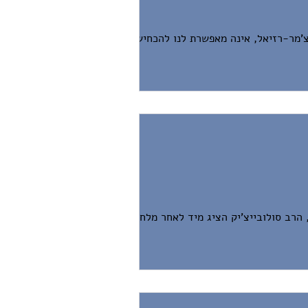
מר-רזיאל, אינה מאפשרת לנו להכחיש עוד.
 הרב סולובייצ'יק הציג מיד לאחר מלחמת