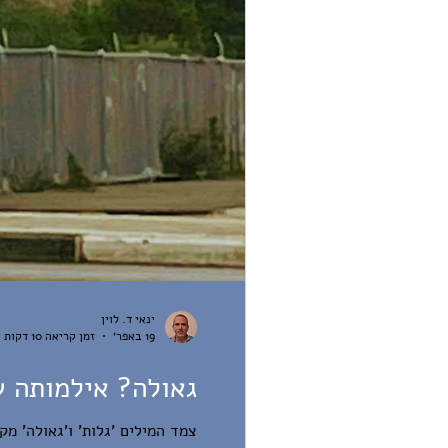
ינאי ד. לוין
19 באפר׳
זמן קריאה 10 דקות
גאולה? אילמותה ש
צמד המילים 'גלות' ו'גאולה' מק