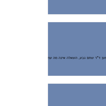
טוען ד"ר שחם גבע, השאלה אינה מה עמדת