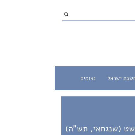
שבת ישראל
נאומים
מוסר
שלום
שט (שנגחאי, תש"ה)