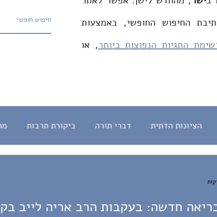
 ב
ישר
, מהחדש לישן. אפשר לאתר
תיבת החיפוש החופשי, באמצעות
שימת התגיות הנפוצות ביותר
, או
הציונות הדתית
דברי תורה
ביקורת תרבות
מח
חינוך
English
צדק חברתי
המהפכה המשטרית
מדרש
עברית
ריאה חדשה: בעקבות הרב אריה לייב בק