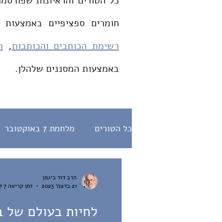
כל הטורים והראיונות שפורסמו
חומרים ספציפיים באמצעות 
רשימת הכותבים והכותבות
,
ר
באמצעות המסננים שלהלן.
כל הטורים
מלחמת 7 באוקטובר
דת ומדינה
היחס לנוכרי
הרב דוד ביגמן
21 בדצמ׳ 2023
זמן קריאה 7 דקות
הלכה
תפילות
ראיונות
לחיות בעולם של ב