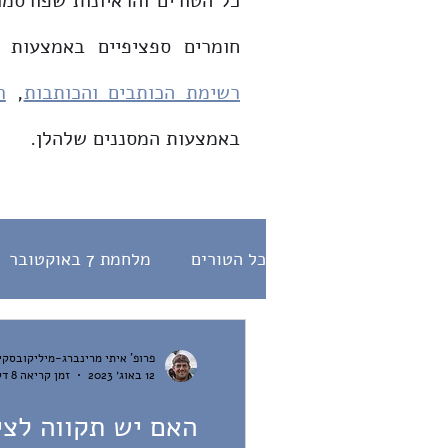
כל הטורים והראיונות שפורסמו
חומרים ספציפיים באמצעות 
רשימת הכותבים והכותבות
,
ר
באמצעות המסננים שלהלן.
כל הטורים
מלחמת 7 באוקטובר
דת ומדינה
היחס לנוכרי
פרופ' איתי מרינברג-מיליקובסקי
12 באוג׳ 2023
זמן קריאה 8 דקות
הלכה
תפילות
ראיונות
האם יש תקווה לצי