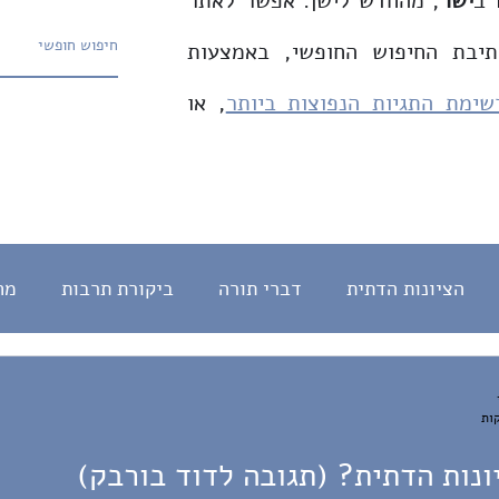
 ב
ישר
, מהחדש לישן. אפשר לאתר
תיבת החיפוש החופשי, באמצעות
שימת התגיות הנפוצות ביותר
, או
הציונות הדתית
דברי תורה
ביקורת תרבות
מח
חינוך
English
צדק חברתי
המהפכה המשטרית
מדרש
עברית
ונות הדתית? (תגובה לדוד בורבק)