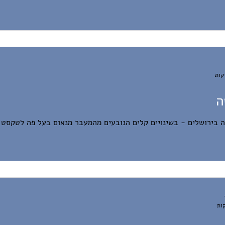
ׁה
 בירושלים - בשינויים קלים הנובעים מהמעבר מנאום בעל פה לטקסט כ