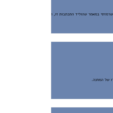
רמזתי במאמר שהוליד התכתבות זו, וכפי