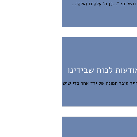
..כֵּן ה' אֱלֹהֵינוּ וֵאלֹהֵי...
ודעות לכוח שבידינו
ייל קיבל תמונה של ילד אחר כדי שישים בתוך