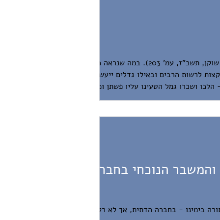
ב"תמול שלשום", חיבורו המונומנטלי של עגנון, כתב עגנון על צָרוּת רחובותיה של מאה שערים (הוצאת שוקן, תשכ"ז, עמ' 203). במה שנראה כרמיזה
הקצות לרשות הרבים ובאילו גדלים ייעשו
 הלכו ושכרו גמל הטעינו עליו פשתן ומדדו
 והמשבר הנוכחי בחברה
ורה בימינו - בחברה הדתית, אך לא רק בה -