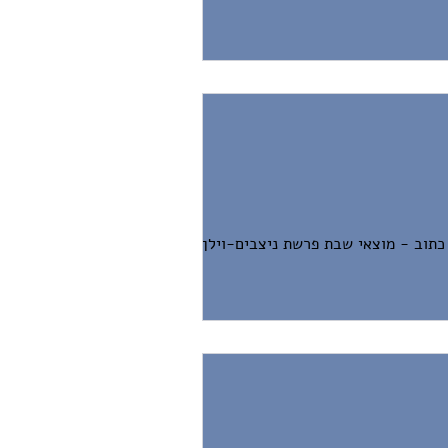
תוב - מוצאי שבת פרשת ניצבים-וילך, אור