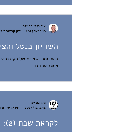
לבין...
אור רפל-קרויזר
10 במאי 2023
זמן קריאה 7 דקות
השוויון בנטל והצי
השהייתה הזמנית של חקיקת הק
מספר ארגוני...
מערכת ישר
14 באפר׳ 2023
זמן קריאה 2 דקות
לקראת שבת (2): פסח, רמדאן ויום העצמאות