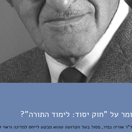
מר על "חוק יסוד: לימוד התורה"?
 ד"ר אוריה כפיר, פסול בשל הקדושה שהוא מבקש לייחס למדינה וראוי ל