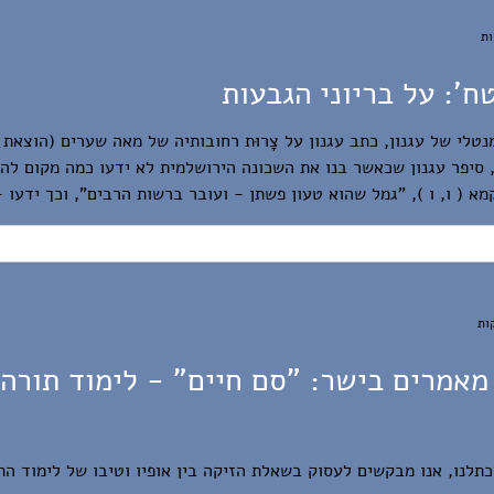
': על בריוני הגבעות
רוּת, סיפר עגנון שכאשר בנו את השכונה הירושלמית לא ידעו כמה מקום ל
א ( ו, ו ), "גמל שהוא טעון פשתן - ועובר ברשות הרבים", וכך ידעו -
ק עגנון על חדלות האישים מבית היישוב הישן, על הנאיביות שבתפ
מאמרים בישר: "סם חיים" - לימוד תורה
תלנו, אנו מבקשים לעסוק בשאלת הזיקה בין אופיו וטיבו של לימוד הת