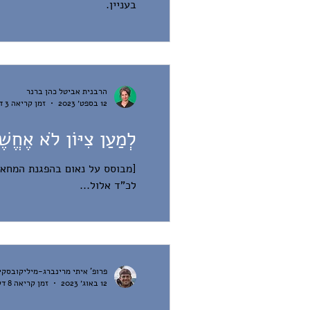
בעניין.
הרבנית אביטל כהן ברנר
12 בספט׳ 2023
זמן קריאה 3 דקות
לְמַעַן צִיּוֹן לֹא אֶחֱשֶ
[מבוסס על נאום בהפגנת המחאה
לכ"ד אלול...
פרופ' איתי מרינברג-מיליקובסקי
12 באוג׳ 2023
זמן קריאה 8 דקות