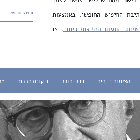
 ב
ישר
, מהחדש לישן. אפשר לאתר
תיבת החיפוש החופשי, באמצעות
שימת התגיות הנפוצות ביותר
, או
הציונות הדתית
דברי תורה
ביקורת תרבות
מח
חינוך
English
צדק חברתי
המהפכה המשטרית
מדרש
עברית