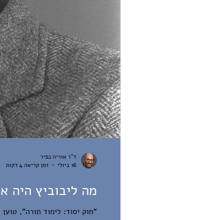
ד"ר אוריה כפיר
16 ביולי
זמן קריאה 4 דקות
מה ליבוביץ היה או
"חוק יסוד: לימוד תורה", טוען