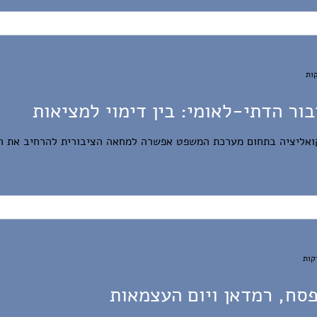
בור הדתי-לאומי: בין דימוי למציאות
ואליציה בתחום מערכת המשפט אפשרה למחאה הציבורית להרחיב את ה