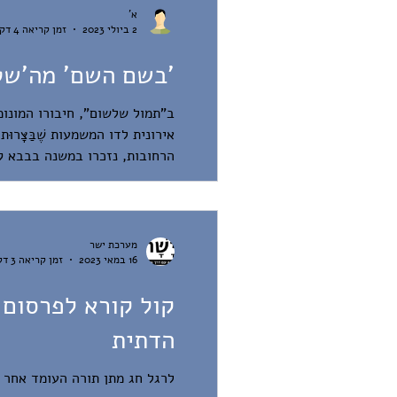
א'
2 ביולי 2023
זמן קריאה 4 דקות
'בשם השם' מה'שטח
אירונית לדו המשמעות שֶׁבַּצָּ
הרחובות, נזכרו במשנה בבבא קמ
כמה מקום נחוץ לו. לכאורה שוח
מערכת ישר
16 במאי 2023
זמן קריאה 3 דקות
קול קורא לפרסום 
הדתית
לרגל חג מתן תורה העומד אחר כ