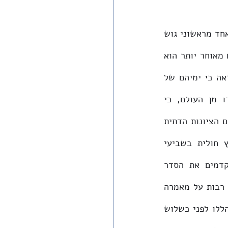
לפני כמה חודשים, במוסף נדל"ן של מקור ראשון שהוקדש ליהודה ושומרון, הצטחק אחד מראשוני גוש 
אמונים כאשר סיפר כי כשישב בגשם בסבסטיה עם דובון ועוזי, הוא לא חלם כי שנים מאוחר יותר הוא 
יעסוק בבניית ווילות ביהודה ושומרון עם חימום תת-רצפתי ובריכה בחצר. בכלל, נראה כי ימיהם של 
סובארו המתנחלים ושל המסות הגדולות של אנשי החינוך בהתנחלויות חלפו עברו מן העולם, כי 
המתנחלים עצמם, בצורה כוללת כמובן, עברו תהליך משמעותי של התברגנות, וכי כיום הציונות הדתית 
היא מסמן של מעמד כלכלי בינוני-גבוה, כפי שהראה חיים כצמן שנרצח בקיבוץ חולית בשביעי 
. בנוסף, נציגי הציונות הדתית מקדמים את הסדר 
רבות על מאמרה 
 בכתב העת 'תיאוריה וביקורת', ניתחה את התהליכים הללו לפני כשלוש 