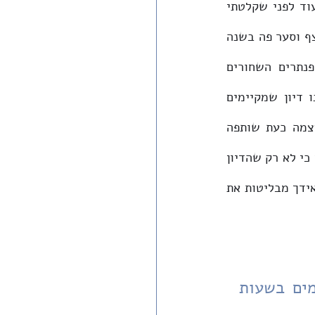
אחד החששות הגדולים שעלו בתוכי בדקות הראשונות שבהן הבנתי שפרצה מלחמה, עוד לפני שקלטתי 
מה מתחולל קילומטרים ספורים מביתי בנתיבות, הוא שהדיון הציבורי החשוב כל כך שצף וסער פה בשנה 
שלפני השביעי באוקטובר ישקע, ושהמומנטום שלו יתפוגג (כפי שקרה למחאת הפנתרים השחורים 
בעקבות מלחמת יום כיפור). שהרי דיון על יסודות החברה איננו מותרות. הוא איננו דיון שמקיימים 
בשעות הפנאי שבין המלחמות; הוא מגדיר את גבולותיה של החברה, המוצאת את עצמה כעת שותפה 
ומגויסת, וממילא מגדיר גם את המטרות שלשמן אותה חברה מגויסת. להלן אבקש לטעון כי לא רק שהדיון 
הציבורי לא גווע, הוא אף התעצם וקיבל פנים חדשות המדגישות מחד את חשיבותו, ומאידך מבליטות את 
דיון על יסודות החברה איננו מותרות. הוא איננו דיון שמקיימים בשעות 