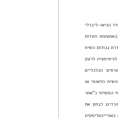
כפי שהראתה דיין, שני הסדרים הללו כרוכים בהדי-הדדי. הסדר הלאומי 'המשיחי' והסדר הניאו-ליברלי 
'הנורמלי' יוצרים את ה'קומון סנס' הישראלי ומגדירים יחד את גבולותיו הממשיים (באמצעות וועדות 
קבלה המונעות ממי שמחוץ לו מגורים בישובים מסוימים) והסימבוליים (באמצעות הגדרת גבולות השיח 
הלגיטימי). לעתים אף נראה כאילו השיח הלאומי מהווה שפה אידיאולוגית המעניקה לגיטימציה לרצון 
ה'נורמלי' בחיים פשוטים ונינוחים במישור המיידי, ובמובן הרחב יותר לאינטרסים הכלכליים 
הניאו-ליברליים בהתנחלויות ובתוך ישראל (וכן לסימון שלילי של מי שאינו חלק מהשיח הלאומי או 
). מצד שני, הסדר ה'נורמלי' זקוק לסדר הלאומי המשיחי כ"אחר 
התרבותי מעורר הסלידה", אם להעזר בדבריה של סוזן הרדינג. במחקרה, מציעה הרדינג לבחון את 
הפרדיגמה הפונדמנטליסטית, קרי את ייצוגה המודגש של המחשבה הפונדמנטליסטית כאוריינטליסטית 