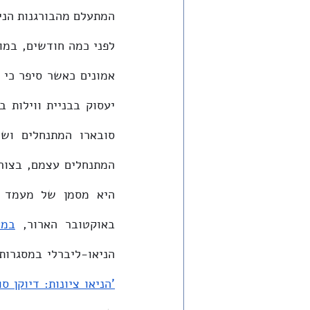
המתעלם מהבורגנות הני
באוקטובר הארור, 
במא
הניאו-ליברלי במסגרות
'הניאו ציונות: דיוקן סו