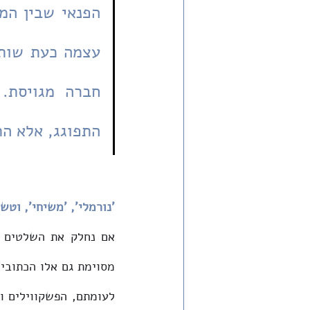
התפוגג, אלא ה
'נורמלי', 'משיחי', וטש