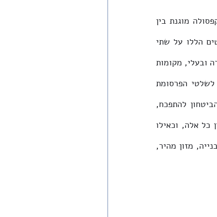
נסיעה על כביש שישים, החוצה את הגדה המערבית מדרום לצפון, היא כמו מעבר בקפסולה מוגנת בין 
קהילות שונות המציגות עצמן בשלטים לצד הכביש. בשנים האחרונות מלמדים השלטים הללו על שתי 
מגמות הפוכות לכאורה בחיי הקהילות שלאורכו. מצד אחד, פרסומות לדיור איכותי בעפרה ובעלי, מקומות 
פנויים באופן-ספייס בשילה, סיורי יקבים באיתמר ובאלון מורה. מצד שני, ובניגוד לשלטי הפרסומת 
הממותגים, פשקווילים מודבקים על בטונדות בחווארה בהם מפציר מאן דהוא בשר הביטחון להתפכח, 
וגרפיטי חפוז על קיר הטרמפיאדה בתפוח המספר לנו מה צריך לעשות עם הערבים. בין כל אלה, וכאילו 
בזמן ובמרחב אחר, שלטים בערבית. פרסומת לחברת טלפונים סלולריים, פיצה, חברת בנייה, מזון מהיר, 