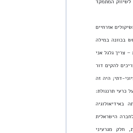
שנים והצביעה על מעבר משיווק נדל"ני בהתנחלויות בטענות אידיאולוגיות חלוציות, לשיווק המתמקד 
לעומת זאת, השיח הלאומי או הלאומני ה'משיחי' המופיע בחווארה וביצהר, המסתייג משיקולים אזרחיים 
פשוטים, כאילו חלחל בשנים האחרונות במהלך דיפוזי אל תוך הקו הירוק. אני משתמש בכוונה במילה 
'כאילו', משום שהוא היה שם כבר קודם: הוא עמד במידה רבה בבסיס התפיסה הציונית – צריך גלגל אני 
גלגל ובמקום בו תחרוש המחרשה היהודית את התלם האחרון שם יעבור גבולנו ואנו צריכים להקים דור 
שלא יהיו לו לא אינטרסים ולא הרגלים. משפטים אלו אינם לקוחים מבית המדרש הציוני-דתי; היה זה 
טרומפלדור שאמר אותם. החברה האזרחית הישראלית 'הנורמלית' עצמה עומדת אפוא על כרעי תרנגולת: 
מצד אחד היא שואפת לבורגנות או ל'נורמליות', ומצד שני היא טעונה מראשיתה באידיאולוגיה 
התיישבותית. ובכל זאת, לטשטוש הנוכחי של הקו הירוק אפקט מהדהד בכל הנוגע לחברה הישראלית 
החיה בתוך גבולותיו: צמיחתם של גרעינים תורניים בערים מעורבות ומוחלשות, חלק מגרעיני 