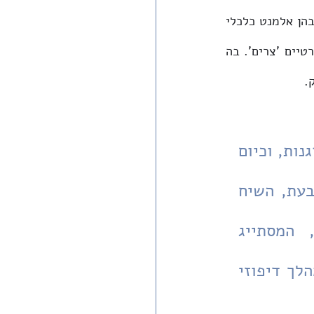
הסטודנטים, פריחת תנועת השומר החדש ותנועות דומות אחרות - כל אלה, גם אם יש בהן אלמנט כלכלי 
ונדל"ני ברור, מעלות על נס את השיח הלאומי או הלאומני, וכאילו בזות לאינטרסים פרטיים 'צרים'. בה 
.
המתנחלים עצמם עברו במשך השנים תהליך משמעותי של התברגנות, וכיום 
הציונות הדתית היא מסמן של מעמד כלכלי בינוני-גבוה. בה בעת, השיח 
הלאומי או הלאומני ה'משיחי' המופיע בחווארה וביצהר, המסתייג 
משיקולים אזרחיים פשוטים, כאילו חלחל בשנים האחרונות במהלך דיפוזי 