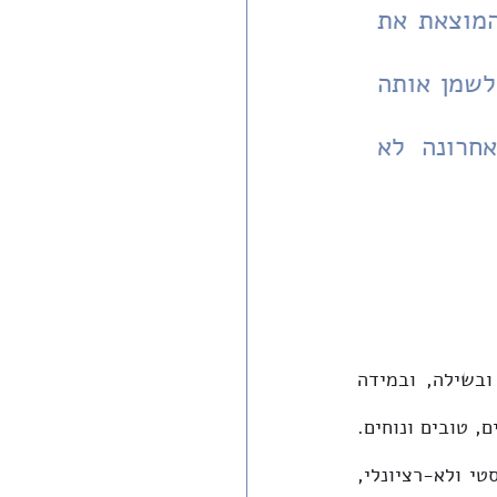
הפנאי שבין המלחמות; הוא מגדיר את גבולותיה של החברה, המוצאת את 
עצמה כעת שותפה ומגויסת, וממילא מגדיר גם את המטרות שלשמן אותה 
חברה מגויסת. ואכן, הדיון החשוב שהתקייים פה בשנה האחרונה לא 
אם נחלק את השלטים על כביש שישים לקטגוריות, נוכל לומר כי השלטים בעפרה ובשילה, ובמידה 
מסוימת גם אלו הכתובים ערבית, שייכים לסדר האזרחי, קרי לרצון לחיות חיים נורמליים, טובים ונוחים. 
לעומתם, הפשקווילים והגרפיטי שייכים לסדר הלאומני, הנשלל כ'משיחי', פונדמנטליסטי ולא-רציונלי, 