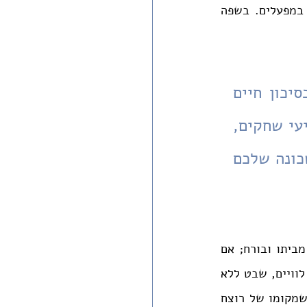
הסיכון, מקבלים את המוות כתוצר לוואי עצוב אך הכרחי של בניית בניינים ועבודה במפעלים. בשפה 
המרחב שלנו מעורער. הבתים שנועדו לאפשר ביטחון נבנים בסיכון חיים 
גדול. בניינים שבנייתם גבתה מחיר כבד נמכרים במחירים מרקיעי שחקים, 
ולא כדי לממן פיצויים. האם אתם יודעים להגיד באיזה בית בשכונה שלכם 
הלכות הרוצח בשגגה מספרות את אובדן המרחב שמתרחש לאחר הריגה. הרוצח גולה מביתו ובורח; אם 
רצח בתוך עיר מקלט, עליו לעבור לעיר מקלט אחרת. הוא מגיע לעיר ארעית. גרים בה לוויים, שבט ללא 
נחלה, ורוצחים נוספים, שמחכים למות הכהן הגדול כדי לחזור לביתם. התורה קובעת שמקומו של רוצח 