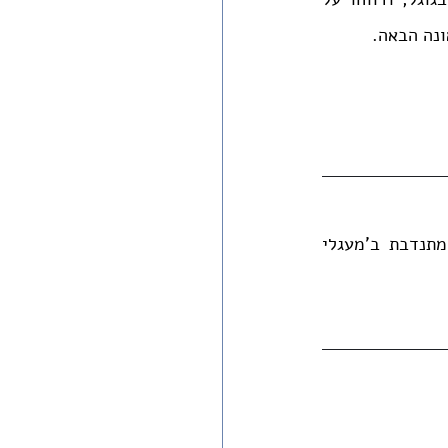
ונה הבאה.
 היא סטודנטית למשפטים וקוגניציה באוניברסיטה העברית בירושלים, ומתנדבת ב'מעגלי 