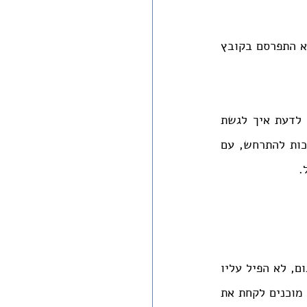
טור זה הוא חלק מפרויקט של כתיבה על סוגיות חברתיות בעקבות עשרת הדיברות. הוא התפרסם בקובץ 
בתוך מסכת הדמים של השנה האחרונה, קשה לכתוב ולדבר על הדיבר השישי. קשה לדעת איך לגשת 
אליו. בכל זאת, ובלב כבד, בחרנו לחזור ולשים זרקור על תאונות העבודה. הן ממשיכות להתרחש, עם 
.
זו מילה שקשה להשתמש בה, רצח. אף אחד לא הרג במכוון פועל, לא זרק אותו מהפיגום, לא הפיל עליו 
לבנה כדי לפגוע בו. לא מדובר במזיד. אבל אולי אנחנו לא עושים מספיק. אולי אנחנו מוכנים לקחת את 