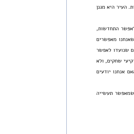
בשגגה הוא המרחב האל-ביתי: עיר מקלט אינה בית. רוצח בשגגה אינו משלם בה שכירות. העיר היא מגנן 
עיר רגילה היא מרחב של חיים, ועיר בנויה היא הדימוי לגאולה. היא מרחב שנועד לאפשר התחדשות, 
מגורי קבע, ביטחון. אנחנו בונים בתים ומקווים שמקום הישוב יגדל ויתפתח, מקווים שאנחנו מאפשרים 
צמיחה בעלת עוגן. אבל מה קורה כשהבנייה נספגת בדם?המרחב שלנו מעורער. הבתים שנועדו לאפשר 
ביטחון נבנים בסיכון חיים גדול. בניינים שבנייתם גבתה מחיר כבד נמכרים במחירים מרקיעי שחקים, ולא 
כדי לממן פיצויים. האם אתם יודעים להגיד באיזה בית בשכונה שלכם נהרג פועל? האם אנחנו יודעים 
כבר לא מדובר ברוצח בשגגה יחיד שהעם מחזיק עבורו ערי מקלט: אנחנו קולקטיב שמאפשר תעשייה 