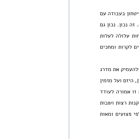
אבל מה אפשר לעשות. בנייה ותעשייה תמיד לוו בסכנות. מטבע הדברים, קשה לייצר ביטחון בעבודה עם 
כלים כבדים, באתרים משתנים, עם פועלים זמניים שרבים מהם ללא הכשרה וללא שפה. זה נכון. נכון גם 
שאנחנו לא רוצים להאט את הבנייה, שאנחנו צריכים בתים, צריכים מפעלים, ושבטיחות עלולה לעלות 
כסף. אבל המצב היום אינו הרע במיעוטו. יש מה שאפשר לעשות, יש שינויים שצריכים לקרות ומחכים 
לפני מספר שנים, ב-2019, הוצעה רפורמה בתקנות הבטיחות בעבודה שנועדה להרחיב ולהעמיק את מדרג 
האחריות באתרי הבנייה. בין השאר, הרפורמה אמורה להטיל אחריות רבה יותר על הקבלן, היזם ועל מזמין 
העבודה, יחד עם קביעת חובות נוספים על גורמי בטיחות וניהול באתר עצמו. רפורמה זו אמורה לעודד 
תרבות של שמירה על חיי אדם והקפדה של בעלי הכוח ואנשי המקצוע על בטיחות. התקנות רצות ושבות 
בין משרד העבודה והמשפטים לבין ועדת העבודה והרווחה בכנסת, אבל עד היום, אלפי פצועים ומאות 