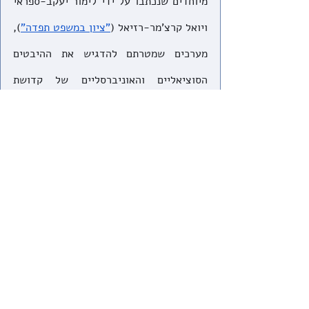
מיוחדים שנכתבו על ידי לימור יעקב-ספראי 
ויואל קרצ'מר-רזיאל (
"ציון במשפט תפדה
"
), 
מערכים שמטרתם להדגיש את ההיבטים 
הסוציאליים והאוניברסליים של קדושת 
ירושלים, להכיר לתלמידים את המציאות 
הפוליטית והיומיומית במזרח העיר, ולבחון 
באופן ביקורתי את מצעד הדגלים. מערכי 
שיעור אלה מזכירים גם שחינוך, לא פחות 
מטורי דעה חוצבי להבות, הוא כלי 
רב-חשיבות בכל מהלך לשינוי חברתי 
ותרבותי.
* * *