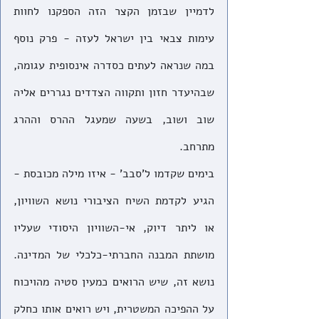
לדמיין שבזמן הקצר הזה הספקנו לחוות 
עימות צבאי בין ישראל לעזה - פרק נוסף 
במה שנראה לעתים כסדרה אינסופית עגומה, 
שבהיעדר חזון ותקווה הצדדים נגררים אליה 
שוב ושוב, בשעה שמעגל ההרס וההרג 
מתרחב.
בימים שקדמו ל'סבב' - איזו מילה מכובסת - 
הגיע לקדמת השיח הציבורי נושא השוויון, 
או ליתר דיוק, אי-השוויון היסודי שעליו 
מושתת המבנה החברתי-כלכלי של המדינה. 
נושא זה, שיש הרואים כמעין סטיה מהויכוח 
על ההפיכה המשטרית, ויש רואים אותו כחלק 