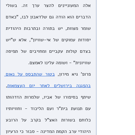
אלה המעוניינים להצר ערך זה. בשולי 
הדברים הוא הודה גם שלדאבון לבו, "כאדם 
שומר מצוות, יש בתורה ובתרבות היהודית 
יסודות עמוקים של אי-שוויון", אלא ש"יש 
בצדם קולות עקביים ומחויבים של תפיסה 
שוויונית" - ושומה עלינו לאמצם. 
פרופ' גיא מירון, 
בטור שהתבסס על נאום 
בהפגנה בירושלים לאחר יום העצמאות
, 
שיתף בסיפורו של אביו, שלמרות הזדהותו 
עם תנועת בית"ר ועם הליכוד - וחוויותיו 
כלוחם בשורות האצ"ל בקרב על הרובע 
היהודי ערב הקמת המדינה - סבור כי הרעיון 