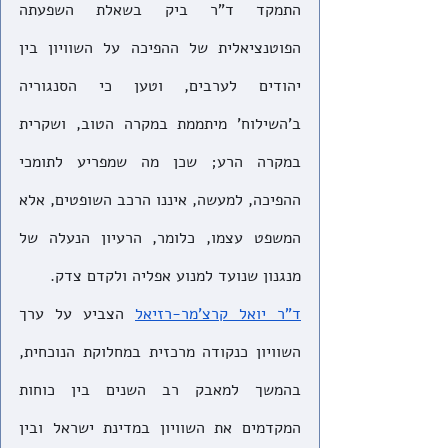
התמקד ד"ר ביק בשאלת השפעתה 
הפוטנציאלית של ההפיכה על השוויון בין 
יהודים לערבים, וטען כי הסנגוריה 
ב'השילוח' מיתממת במקרה הטוב, ושקרית 
במקרה הרע; שכן מה שמפריע לתומכי 
ההפיכה, למעשה, איננו הרכב השופטים, אלא 
המשפט עצמו, כלומר, הרעיון הנעלה של 
מנגנון שנועד למנוע אפליה ולקדם צדק.
ד"ר יואל קרצ'מר-רזיאל
 הצביע על ערך 
השוויון כנקודה מרכזית במחלוקת הנוכחית, 
בהמשך למאבק רב השנים בין כוחות 
המקדמים את השוויון במדינת ישראל ובין 