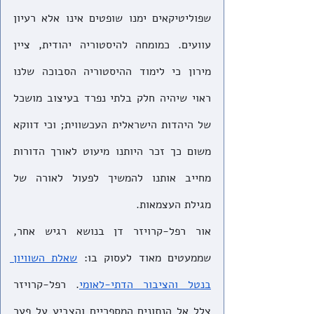
שפוליטיקאים ימנו שופטים אינו אלא רעיון 
עוועים. כמומחה להיסטוריה יהודית, ציין 
מירון כי לימוד ההיסטוריה הסבוכה שלנו 
ראוי שיהיה חלק בלתי נפרד בעיצוב מושכל 
של היהדות הישראלית העכשווית; וכי דווקא 
משום כך זכר היותנו מיעוט לאורך הדורות 
מחייב אותנו להמשיך לפעול לאורה של 
מגילת העצמאות.
אור רפל-קרויזר דן בנושא רגיש אחר, 
שממעטים מאוד לעסוק בו: 
שאלת השוויון 
בנטל והציבור הדתי-לאומי
. רפל-קרויזר 
צלל אל הנתונים המספריים והצביע על פער 