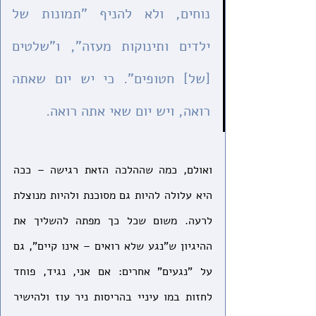
נוחים, ולא להניף "תמונות של 
ילדים ותינוקות מעזה", ו"שלטים 
[של] חטופים". כי יש יום שאתה 
רואה, ויש יום שאי אתה רואה. 
ואולם, כמה שההלכה הזאת רגישה – ככה 
היא עלולה להיות גם מסוכנת ולהיות מנוצלת 
לרעה. משום שכל כך מפתה להשליך את 
ההיגיון ש"נגע שלא רואים – אינו קיים", גם 
על "נגעים" אחרים: אם אני, נגיד, פוחד 
לחזות במו עיניי בהריסות ניר עוז ולהישיר 