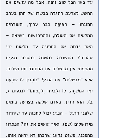
עד כאן הכל טוב ויפה. אבל מה עושים אם 
החשש לצרעת התגלה בבשרו של חתן בערב 
חתונתו – הבּוּפֶה כבר ערוך, האורחים 
ממלאים את האולם, וההתרגשות בשׂיאה – 
האם נדחה את החתונה עד מלאות ימי 
טהרתו? התשובה במשנה במסכת נגעים 
מהממת: אין מבטלים את החתונה חס ושלום. 
אלא "מבטלים" את הנגע! "נוֹתְנִין לוֹ שִׁבְעַת 
יְמֵי הַמִּשְׁתֶּה, לוֹ וּלְבֵיתוֹ וְלִכְסוּתוֹ" (נגעים ג, 
ב). הוא הדין, באדם שלקה בצרעת בימים 
שלפני הרגל – הנגע יכול לחכות עד שיחזור 
מירושלים (שם). ואיך עושים את זה? הפתרון 
מהפכני: פשוט נדאג שהכהן לא יראה אותו. 