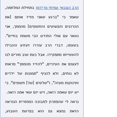
הרב הצבאי עמיחי פרידמן
 בתחילת המלחמה, 
שאמר כי "ברגע שאני מזיז אותם [את 
ההרוגים והפצועים והחטופים] מהמסך, אני 
נשאר עם אולי החודש הכי משמח בחיים". 
בשעתו, דברי הרב עוררו זעזוע והובילו 
להשעייתו מתפקידו. אבל כעת שוב מורים לנו 
לעצום את העיניים, "להזיז מהמסך" מראות 
לא נוחים, ולא להניף "תמונות של ילדים 
ותינוקות מעזה", ו"שלטים [של] חטופים". כי 
יש יום שאתה רואה, ויש יום שאי אתה רואה. 
נראה לי שהפתרון למבוכה המוסרית הנוראה 
הזאת נמצא גם הוא בפרשת השבוע, 