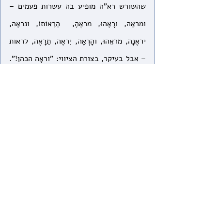
שהשורש רא"ה מופיע בה עשרות פעמים – 
ומראֵה, ורָאָהוּ, מראֶהָ,  הֵרָאוֹתוֹ, ונראָה, 
יראֶנָה, מראֵהוּ, והָרְאָה, יִראֶה, תֵרָאֶה, לראות 
– אבל בעיקר, בצורת הציווי: "וראָה הכהן!". 
בשונה ממה שהשתמע עד כאן, התורה 
מדגישה שדרך המלך היא דווקא לראות, 
ומצווה אותנו שוב ושוב: "וראָה!". זה אפילו 
לא "כִּי תִרְאֶה חֲמוֹר שֹׂנַאֲךָ רֹבֵץ תַּחַת מַשָּׂאוֹ" 
(שמות כג, ה), כלומר, "כִּי תִרְאֶה", אם 
במקרה ראית, אז תן יד. כאן הכתוב אומר 
במפורש: "וראָה!", צריך לראות! כשלב 
הכרחי לריפוי והחלמה.
נדמה כאילו התורה שולחת לנו מסרים 