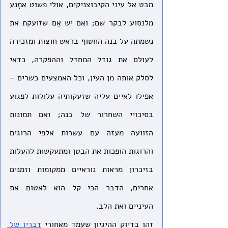
מבט אל עיני הקיבוצניקים, אולי פשוט אמָנע 
מלנסוע לבקר שם; ואִם יש אֵם שזועקת את 
נשמתה על בנה החטוף בראש חוצות ומזכירה 
לעולם את גודל המחדל וההפקרה, כדאי 
לסלק אותה מן העין, וכל האמצעים כשרים – 
אפילו לאיים עליה שזעקותיה עלולות לפגוע 
בסיכויי השחרור של בנה; ואם תמונות 
הזוועה מעזה עם עשרות אלפי הרוגים 
והרוגות הופכות את הבטן ומתעקשות להעלות 
בזיכרון מראות נוראיים ממקומות וזמנים 
אחרים, הדבר הכי קל הוא לאטום את 
העיניים ואת הלב. 
זהו בדיוק ההיגיון שעמד מאחורי 
דבריו של 