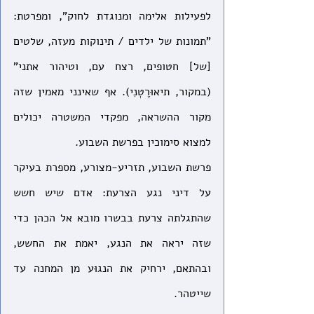
לפעילות אלימה ומנוגדת לחוק", ומפרטת: 
"תמונות של ילדים / תינוקות מעזה, שלטים 
[של] חטופים, רצח עם, וטיהור אתני" 
(במקור, תיאוּרֶטְנִי). אף שאינני מאמין שזה 
מקור ההשראה, מפקדי המשטרה יכולים 
למצוא סימוכין בפרשת השבוע.   
פרשת השבוע, תזריע-מצורע, מספרת בעיקר 
על דיני נגע הצרעת: אדם שיש חשש 
שהתגלתה צרעת בבשרו מובא אל הכהן כדי 
שזה יראה את הנגע, יאמת את החשש, 
ובהתאם, ירחיק את הנגוּע מן המחנה עד 
שייטהר.