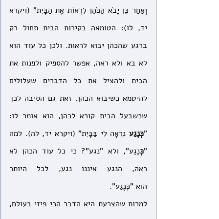
וְאַחַר כֵּן יָבֹא הַכֹּהֵן לִרְאוֹת אֶת הַבָּיִת" (ויקרא 
יד, לו): הטומאה בקירות הבית תחול רק 
ברגע שהכהן יבוא לראות. ולכן כל עוד הוא 
לא בא ולא ראה, אפשר להספיק ולפנות את 
הבית ולהציל את כל הדברים שעלולים 
להיטמא כשיבוא הכהן. זאת גם הסיבה לכך 
שכשבעל הבית קורא לכהן, הוא אומר לו: 
"
כְּנֶגַע
 נִרְאָה לִי בַּבָּיִת" (ויקרא יד, לה). למה 
"
כְּ
נֶגַע", ולא "נגע"? כי כל עוד הכהן לא 
ראה, הנגע איננו נגע, לכל היותר 
הוא
"כְּנֶגַע".
למרות שהצרעת היא הדבר הכי פיזי בעולם, 