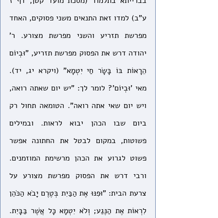
בברייתא בתלמוד (מסכת מועד קטן, דף ז 
ע"ב) למדו זאת התנאים משני פסוקים, האחד 
מפרשת תזריע והשני מפרשת מצורע. ר' 
יהודה דרש את הפסוק מפרשת תזריע, "וּבְיוֹם 
הֵרָאוֹת בּוֹ בָּשָׂר חַי יִטְמָא" (ויקרא יג, יד). 
מאי 'וּבְיוֹם'? לומר לך: "יש יום שאתה רואה, 
ויש יום שאי אתה רואה". הטומאה תחול רק 
ביום שבו הכהן יבוא לראות. ובמילים 
פשוטות, במקום לבטל את החתונה אפשר 
פשוט לגרוע את הכהן מרשימת המוזמנים. 
ורבי דרש את הפסוק מפרשת מצורע על 
צרעת הבית: "וּפִנּוּ אֶת הַבַּיִת בְּטֶרֶם יָבֹא הַכֹּהֵן 
לִרְאוֹת אֶת הַנֶּגַע; וְלֹא יִטְמָא כָּל אֲשֶׁר בַּבָּיִת. 