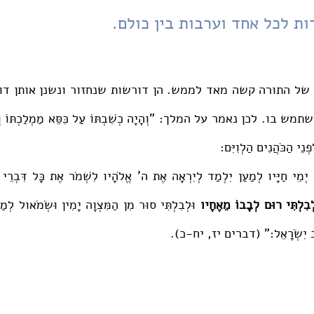
ת לכל אחד וערבות בין כולם. 
נֵי הַכֹּהֲנִים הַלְוִיִּם:
ְבִלְתִּי רוּם לְבָבוֹ מֵאֶחָיו 
קֶרֶב יִשְׂרָאֵל:" (דברים יז, יח-כ).