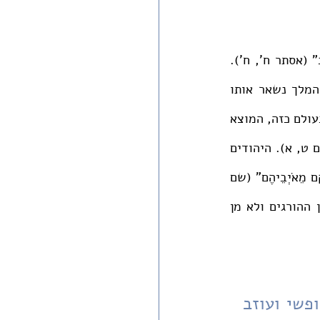
במגילת אסתר נאמר "כִּי כְתָב אֲשֶׁר נִכְתָּב בְּשֵׁם הַמֶּלֶךְ וְנַחְתּוֹם בְּטַבַּעַת הַמֶּלֶךְ אֵין לְהָשִׁיב" (אסתר ח', ח'). 
פירוש הדבר הוא שהישועה של מגילת אסתר היא ישועה השומרת על הסדר הקיים. המלך נשאר אותו 
המלך. הצווים שלו נשארים בתוקף ללא שינוי. הסדר החברתי נשאר אותו סדר חברתי. בעולם כזה, המוצא 
היחיד הוא להפוך את כיוון הצו: "וְנַהֲפוֹךְ הוּא אֲשֶׁר יִשְׁלְטוּ הַיְּהוּדִים הֵמָּה בְּשֹׂנְאֵיהֶם" (שם ט, א). היהודים 
יכולים "לְהַשְׁמִיד וְלַהֲרֹג וּלְאַבֵּד אֶת כָּל חֵיל עַם וּמְדִינָה הַצָּרִים אֹתָם" (שם ח, יא) ו"לְהִנָּקֵם מֵאֹיְבֵיהֶם" (שם 
ח, יג). המשחק הוא עדיין משחק סכום אפס והאפשרות היחידה להינצל היא להיות מן ההורגים ולא מן 
בסיפור יציאת מצרים אין מדובר רק בעם של עבדים היוצא לחופשי ועוזב 