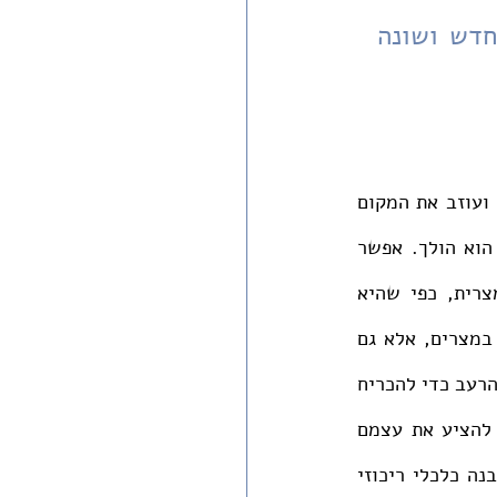
את המקום שבו שועבד, אלא בעם המוכוון ליצור סדר חברתי חדש ושונה 
גאולת מצרים היא סיפור שונה לחלוטין. אין מדובר רק בעם של עבדים היוצא לחופשי ועוזב את המקום 
שבו שועבד, אלא בעם המוכוון ליצור סדר חברתי חדש ושונה לחלוטין במקום אליו הוא הולך. אפשר 
להבין את מצרים וישראל כייצוגים של שני מודלים כלכליים מנוגדים. הכלכלה המצרית, כפי שהיא 
מתוארת בתורה, היתה מבוססת על ניצול ושליטה. לא רק בני ישראל היו משועבדים במצרים, אלא גם 
העם המצרי. בית פרעה, בהובלת יוסף, ניצל את שנות השבע כדי לצבור מזון ואת שנות הרעב כדי להכריח 
את העם למכור את אדמותיהם ואת כל אשר להם. המצב שיצר השלטון גרם לעם אף להציע את עצמם 
למכירה לעבדים כדי לקנות את המזון שהם עצמם ייצרו כמה שנים קודם. כך נוצר מבנה כלכלי ריכוזי 