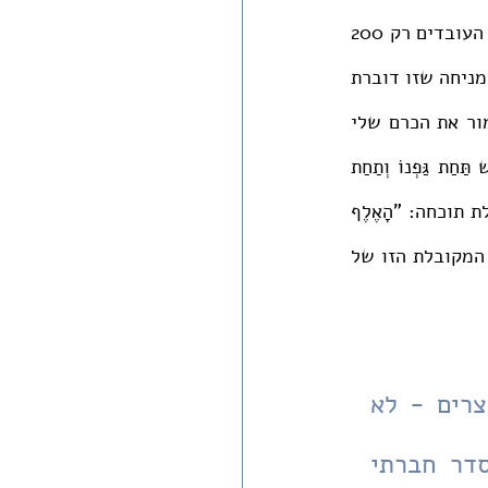
כסף כל אחד. אכן, כרם פורה ביותר. אבל הרווח הולך לשלמה והוא משלם לכל אחד מן העובדים רק 200 
כסף. הדוברת במגילה (ושמא הדובר; בפסוק הזה הזהות המגדרית מטושטשת, אבל אני מניחה שזו דוברת 
כמו ברוב המגילה) מתנגדת למציאות הזו ואומרת "כַּרְמִי שֶׁלִּי לְפָנָי": אני מעדיפה לשמור את הכרם שלי 
בבעלותי כמו שמצווה התורה על שמירה על בעלות פרטית של הנחלות, בבחינת "אִישׁ תַּחַת גַּפְנוֹ וְתַחַת 
תְּאֵנָתוֹ" - גפנו ותאנתו הפרטיות! את הסיפא של הפסוק משיר השירים אני מבינה כשאלת תוכחה: "הָאֶלֶף 
לְךָ שְׁלֹמֹה וּמָאתַיִם לְנֹטְרִים אֶת פִּרְיוֹ?!". המגילה, להבנתי, מתנגדת לניצול אפילו ברמה המקובלת הזו של 
בכל דור ודור חייב אדם לראות את עצמו כאילו הוא יצא ממצרים - לא 
"כאילו"! - עליו להמשיך לממש את שאיפתה של התורה לסדר חברתי 