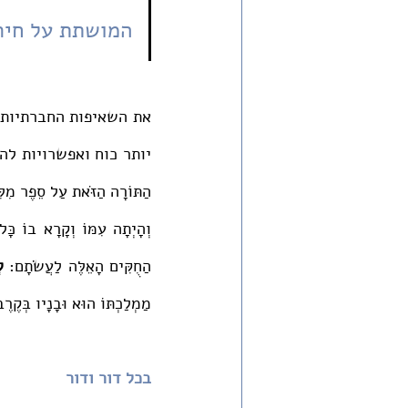
המושתת על חירו
הַתּוֹרָה הַזֹּאת עַל סֵפֶר מִלִּפְ
הַחֻקִּים הָאֵלֶּה לַעֲשֹׂתָם: 
ל
מַמְלַכְתּוֹ הוּא וּבָנָיו בְּ
בכל דור ודור