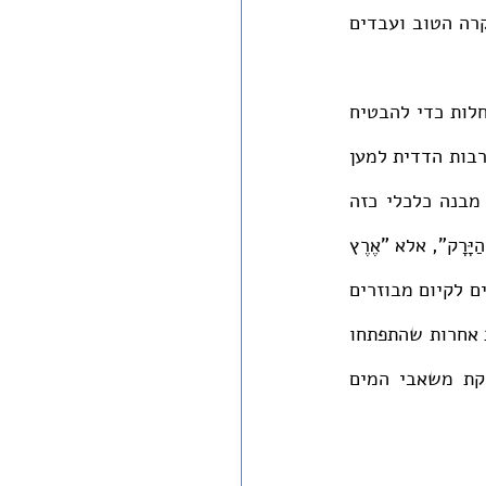
ונצלני שבו כל האדמות והרכוש שייכים למלך בעוד בני העם נותרים בגדר אריסים במקרה הטוב ועבדים 
המבנה הכלכלי שהתורה מכוונת ליצור בארץ ישראל מבוסס על חלוקה שוויונית של הנחלות כדי להבטיח 
לכל אחד עצמאות כלכלית. התורה מצווה על יצירת מנגנוני ויסות כלכליים המעודדים ערבות הדדית למען 
שמירה על חלוקת הנחלות לאורך הדורות. ארץ ישראל היתה מתאימה להיווצרות של מבנה כלכלי כזה 
כיוון ש"לֹא כְאֶרֶץ מִצְרַיִם הִוא אֲשֶׁר יְצָאתֶם מִשָּׁם אֲשֶׁר תִּזְרַע אֶת זַרְעֲךָ וְהִשְׁקִיתָ בְרַגְלְךָ כְּגַן הַיָּרָק", אלא "אֶרֶץ 
הָרִים וּבְקָעֹת לִמְטַר הַשָּׁמַיִם תִּשְׁתֶּה מָּיִם" (דברים יא, י-יא). כלומר, משאבי המים החיוניים לקיום מבוזרים 
ויותר קשה להכפיף אותם לשליטתו של השלטון המרכזי. זאת בניגוד למצרים (ותרבויות אחרות שהתפתחו 
לאורך הנהרות הגדולים) שבה השלטון יכול היה לבנות מנגנון ריכוזי השולט בחלוקת משאבי המים 