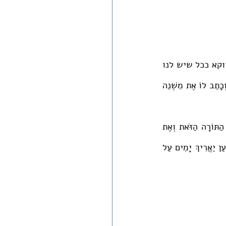
את השאיפות החברתיות של התורה קשה מאד לממש. הן דורשות שנחזור ונשנן אותן דווקא ככל שיש לנו 
יותר כוח ואפשרויות להשתמש בו. לכן נאמר על המלך: "וְהָיָה כְשִׁבְתּוֹ עַל כִּסֵּא מַמְלַכְתּוֹ וְכָתַב לוֹ אֶת מִשְׁנֵה 
וְהָיְתָה עִמּוֹ וְקָרָא בוֹ כָּל יְמֵי חַיָּיו לְמַעַן יִלְמַד לְיִרְאָה אֶת ה' אֱלֹהָיו לִשְׁמֹר אֶת כָּל דִּבְרֵי הַתּוֹרָה הַזֹּאת וְאֶת 
וּלְבִלְתִּי סוּר מִן הַמִּצְוָה יָמִין וּשְׂמֹאול לְמַעַן יַאֲרִיךְ יָמִים עַל 