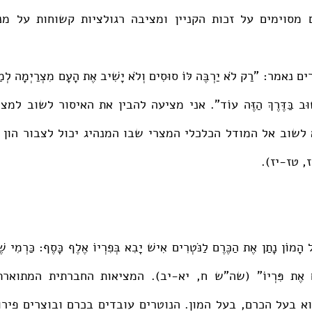
יז, טז-יז). 