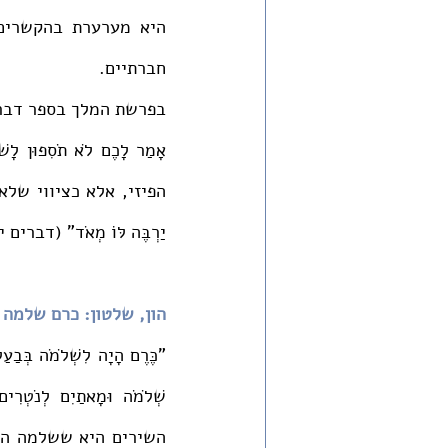
חברתיים. 
יַרְבֶּה לּוֹ מְאֹד" (דברים 
הון, שלטון: כרם שלמה