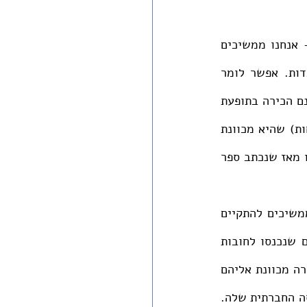
בין שני הקטבים האלה - ניצול ושליטה מצד אחד וחירות וערבות הדדית מצד שני - אנחנו ממשיכים 
להתקיים. לא לחינם סיפור יציאת מצרים היווה השראה אדירה לתנועה לביטול העבדות. אפשר לומר 
שביטול העבדות הוא המשך התממשותה של יציאת מצרים בעידן המודרני. התורה אמנם הכירה בתופעת 
העבדות תוך ניסיון לכל הפחות להגביל אותה ולתת לעבדים זכויות, אבל ברור (לי לפחות) שהיא מכוונת 
גבוה יותר אל עתיד שבו חירות הפרט היא זכותו הבסיסית של כל אדם. אלפי שנים עברו מאז שנכתב ספר 
אבל גם אחרי ביטול העבדות, יציאת מצרים עדיין לא הסתיימה, כי שיעבוד וניצול ממשיכים להתקיים 
באינספור דרכים אחרות. למשל, כאשר אנשים צעירים שרוצים לקנות דירה או אנשים שנכנסו לחובות 
צריכים לשלם ריבית דריבית ולהשתעבד לבנקים למשך שנים, נפגעים העקרונות שהתורה מכוונת אליהם 
של איסור ריבית למען שמירה על החירות של כל פרט. התורה היא רדיקלית מאד בתפיסה החברתית שלה. 