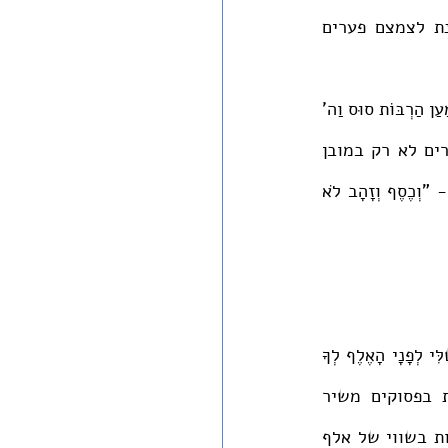
היא מערערת בהקשרים מסוימים על זכות הקניין ומציבה רגולציות קשוחות על מנת לצמצם פערים 
בפרשת המלך בספר דברים נאמר: "רַק לֹא יַרְבֶּה לּוֹ סוּסִים וְלֹא יָשִׁיב אֶת הָעָם מִצְרַיְמָה לְמַעַן הַרְבּוֹת סוּס וַה' 
אָמַר לָכֶם לֹא תֹסִפוּן לָשׁוּב בַּדֶּרֶךְ הַזֶּה עוֹד". אני מציעה להבין את האיסור לשוב למצרים לא רק במובן 
הפיזי, אלא כציווי שלא לשוב אל המודל הכלכלי המצרי שבו המנהיג יכול לצבור הון - "וְכֶסֶף וְזָהָב לֹא 
"כֶּרֶם הָיָה לִשְׁלֹמֹה בְּבַעַל הָמוֹן נָתַן אֶת הַכֶּרֶם לַנֹּטְרִים אִישׁ יָבִא בְּפִרְיוֹ אֶלֶף כָּסֶף: כַּרְמִי שֶׁלִּי לְפָנָי הָאֶלֶף לְךָ 
שְׁלֹמֹה וּמָאתַיִם לְנֹטְרִים אֶת פִּרְיוֹ" (שה"ש ח, יא-יב). המציאות החברתית המתוארת בפסוקים משיר 
השירים היא ששלמה הוא בעל הכרם, בעל המון. הנוטרים עובדים בכרם ובוצרים פירות בשווי של אלף 