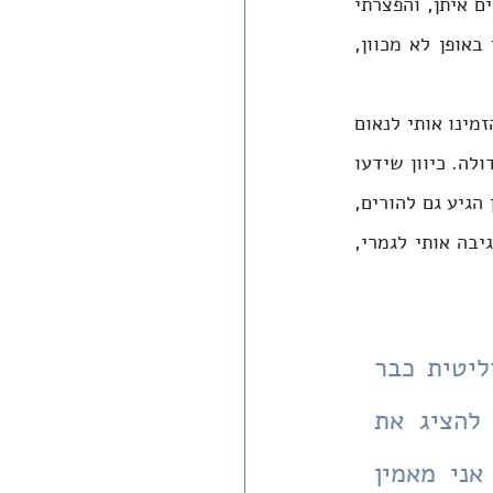
פעיל. אמרתי להם שאנסה להציג את הדברים באופן ההגון ביותר, גם דעות שאינני מסכים איתן, והפצרתי 
בהם שיזכרו במה אני תומך על מנת שיהיו מודעים לכך שאני עלול להטות את הדיון באופן לא מכוון, 
בזמן מחאת בלפור בתקופת הקורונה הנחיתי 'קבלת שבת' באחת מההפגנות. המארגנים הזמינו אותי לנאום 
קצר - שעלה ליוטיוב. באופן לא מפתיע הסרטון הגיע לתלמידים שלי, ששמחו שמחה גדולה. כיוון שידעו 
את דעותי, הם לא הופתעו; ויכולנו לשוחח על הדברים באופן מכבד ולא תוקפני. הסרטון הגיע גם להורים, 
ואחד מהם פנה למנהל והתלונן על השתתפותי הפעילה בהפגנה נגד הממשלה. המנהל גיבה אותי לגמרי, 
תמיד היה לי חשוב לשתף את התלמידים במיקומי במפה הפוליטית כבר 
בתחילת השנה, כסוג של 'גילוי נאות'. אמרתי להם שאנסה להציג את 
הדברים באופן ההגון ביותר, גם דעות שאינני מסכים איתן. אני מאמין 