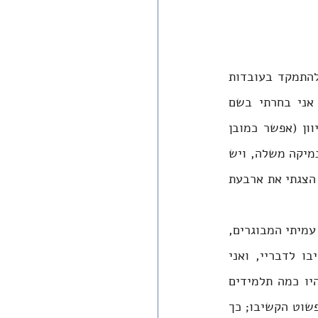
כשמשבר ההפיכה המשטרית פרץ הדילמות הישנות התגברו. לאחר מחשבה החלטתי להתמקד בעובדות 
ולעסוק במושגים: דנו בקצרה, למשל, על הכינוי המתאים לתוכנית של הממשלה. אני בחרתי בשם 
הנייטרלי "התוכנית המשפטית של יריב לוין" - מושג שנותר 'נקי' ולא דחף לשום כיוון (אפשר כמובן 
לטעון נגדי שהבחירה בשם נייטראלי מנרמלת תוכנית שאין לנרמל; אך לפדגוגיה יש דינמיקה משלה, ויש 
להכיר בכך שכל בחירה אחרת היתה חוסמת את עצם הדיון בשלב מוקדם מדי). אחר כך הצגתי את ארבעת 
אני זוכר שהייתי מאוד מופתע מהאווירה בכיתה. בהשוואה לחוסר היכולת לנהל שיח עם עמיתי המבוגרים, 
עם הצעירים - ומדובר היה בכיתה י"א - הייתה אפשרות לשיחה. התלמידים הקשיבו לדבריי, ואני 
הקשבתי לדבריהם. הם נתנו אמון בכך שאני מציג להם מידע מהימן, ויכולנו לדבר. היו כמה תלמידים 
שהיו מזועזעים מהבוטות של התוכנית, היו שניסו לפרש אותה באופן מקל יותר, והיו שפשוט הקשיבו; כך 