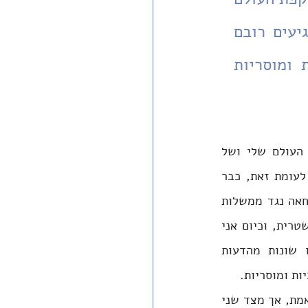
שלי - כפעיל מחאה וכמצביע יש עתיד - ושל תלמידיי, המגיעים רובם 
מבתים של מצביעי ימין. האתגר הזה העלה שאלות חינוכיות ומוסריות 
האתגר המרכזי שלי בהוראת האזרחות בישיבת מקור חיים היה הפער שבין השקפת העולם שלי ושל 
תלמידיי: רוב מכריע בקרב תלמידי מקור חיים מגיע מבתים של מצביעי ימין. אני, לעומת זאת, כבר 
ירושלמי ותיק, מצביע ופעיל במפלגת יש עתיד, ופעיל במחאה ובהפגנות. התחלתי במחאה נגד ממשלות 
נתניהו כבר בימי מגפת הקורונה ("מחאת בלפור"), המשכתי במחאה נגד ההפיכה המשטרית, וכיום אני 
מעורב במאבק למען הקדמת הבחירות ושחרור החטופים. דעותיי האישיות, שהיו שונות מהדעות 
ות ומוסריות. 
מצד אחד רציתי לאתגר את התלמידים ולעודד חשיבה ביקורתית המבקשת לחתור אל האמת, אך מצד שני 