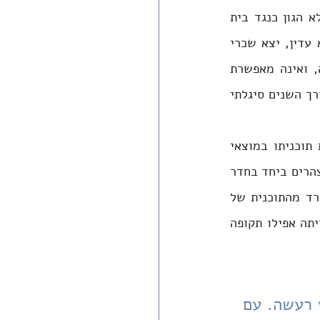
לא חשבתי שיהיה זה ראוי לחנכם במעין אינדוקטרינציה חלילה, כזו שתפעל באופן לא הגון כנגד בית 
הגידול של תלמידיי. היה לי ברור גם שאם 'אתנגש' יותר מדי עם תלמידי, ובאופן לא עדין, יצא שכרי 
בהפסדי - שכן במצב זה התלמידים ננעלים, המורה סובל, הדינמיקה הופכת לרעילה, ואינה מאפשרת 
שיחה וצמיחה. כיצד אפסע במסלול עדין שבו אשאר נאמן הן לעצמי והן לתלמידי? לאורך השנים סיגלתי 
אני זוכר את החודשים הראשונים של ההפיכה המשטרית. אחרי שיריב לוין הציג את תוכניתו במוצאי 
עשרה בטבת - הארץ רעשה. מקור חיים היא פנימייה, ולא מעט מורים אוכלים ארוחות צהרים ביחד בחדר 
האוכל. עם עמיתי המורים וחברי הנהלה היה בלתי אפשרי לדבר. הייתי מזועזע ומוטרד מהתוכנית של 
הממשלה, ומורים אחרים לא הבינו מדוע אני נזעק. אחרי כמה וויכוחים לא נעימים הייתה אפילו תקופה 
אני זוכר את החודשים הראשונים של ההפיכה המשטרית. הארץ רעשה. עם 