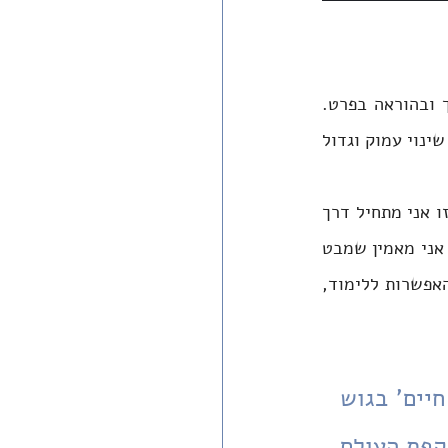
השאלה כיצד אפשר לחולל שינוי מעסיקה את האדם ככלל, ואת כל מי שעוסק בחינוך ובהוראה בפרט. 
כמורה לאזרחות מזה למעלה מחמש עשרה שנה, האמונה שהתהליך החינוכי יכול לחולל שינוי עמוק וגדול 
בחמש עשרה השנים האחרונות לימדתי אזרחות בישיבת מקור חיים בגוש עציון. בשנה זו אני מתחיל דרך 
חדשה במסלול חיי המקצועי, ומנקודת תפנית זו מתבונן לאחור במכלול עבודתי עד כה. אני מאמין שמבט 
על תקופת הוראה לא קצרה יכול לספק תובנות שאינן נוגעות רק לי בלבד, אלא לעצם האפשרות ללימוד, 
בחמש עשרה השנים האחרונות לימדתי אזרחות בישיבת 'מקור חיים' בגוש 
עציון. היה עלי להתמודד עם אתגר מתמיד שנבע מהפער בין השקפת העולם 