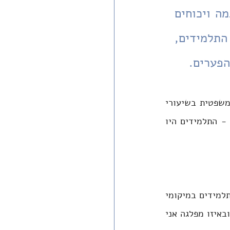
עמיתי המורים וחברי ההנהלה היה בלתי אפשרי לדבר. לאחר כמה ויכוחים 
לא נעימים נמנעתי זמן מה מלאכול איתם בחדר האוכל. עם התלמידים, 
הפערים.
עם התלמידים, לעומת זאת, זה היה שונה. התלבטתי איך להעלות את נושא ההפיכה המשפטית בשיעורי 
האזרחות. אי התייחסות לנושא לא באה בחשבון; גם אילו רציתי להתחמק, ולא רציתי - התלמידים היו 
הפתרון הראשון שהיה לי חשוב תמיד, הרבה לפני ההפיכה המשטרית, הוא לשתף את התלמידים במיקומי 
במפה הפוליטית - כסוג של 'גילוי נאות'. בתחילת השנה סיפרתי להם למי אני מצביע, ובאיזו מפלגה אני 