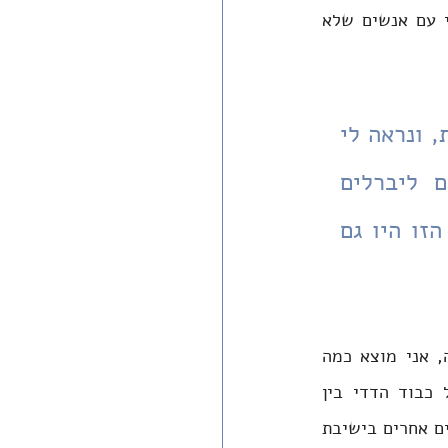
או כך, הכיתה היתה באותה התקופה מקום יוצא דופן שבו יכולתי לדבר באופן ענייני עם אנשים שלא 
הוראה במוסד שבו אינך שותף לדעה השלטת היא חוויה מורכבת, ונראה לי 
שהאתגר הזה ניצב בפני מורי אזרחות רבים בכלל, ומורים ליברלים 
המלמדים בחינוך הממלכתי-דתי בפרט. אבל בחוויה המורכבת הזו היו גם 
כשאני מנסה לנתח את המקורות ליכולת ההקשבה שנוצרה באותה עת מתוחה בכיתה, אני מוצא כמה 
סיבות: הקפדה לאורך השנים על לימוד של פרטים תוך הבנת המכלול; הקפדה על כבוד הדדי בין 
התלמידים לביני, שאיפשרה לבסס את השיח על אמון; וגם העבודה החינוכית של גורמים אחרים בישיבת 