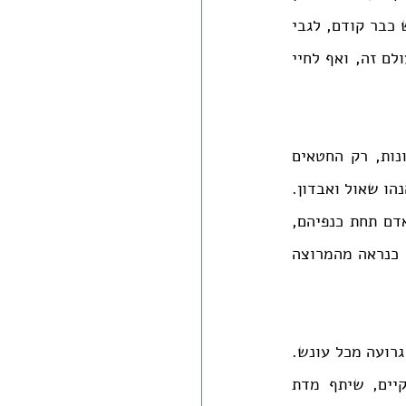
אין קץ לרעת הַמֹּרֶה את פיו, לנפש החוטאת אין שום עצה ותחבולה" (שם). כפי שהורגש כבר קודם, לגבי 
דידו, השאלה אינה נוגעת רק להבנת דרכי השם בעולם, אלא גם למקומו של האדם בעולם זה, ואף לחיי 
"ובאמת כתבו המקובלים, שכל עונשי הגיהנם אינם על דרך תשלומין עבור עוונות, רק החטאים 
בעצמן הן הן הגיהנם, כל השבעה מדורי גיהנם נמצאים בהחטא עצמו. חטא עצמו הנהו שאול ואבדון. 
'מפי עליון לא תצא הרעות' כאילו מסולק לגמרי, והחטאים המה הנוטלים את האדם תחת כנפיהם, 
ומשליכים אותו לציה וצלמות, ומכים עליו לאמר, גדל לתהו ובהו, לישימון איום, כנראה מהמרוצה 
עולם המתקיים על הדין בלבד, אינו אפשרי; בחירת האדם ברוע היא החטא עצמו, והיא גרועה מכל עונש. 
ולכן, "רק ברוב רחמיו וחסדיו, המציא מזור ותרופה, ראה שאין העולם יכול להתקיים, שיתף מדת 