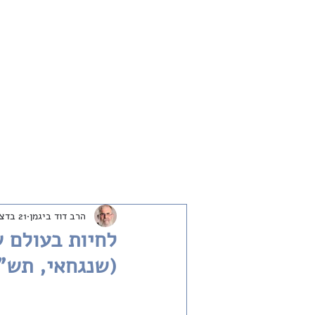
חדש
שיחות
ארכיון
שבת שלום
הרב דוד ביגמן
21 בדצמ׳ 2023
לחיות בעולם 
(שנגחאי, תש"