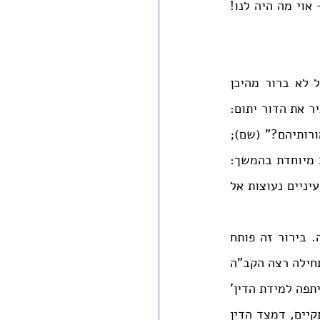
בשמעו, מי חרש ולא ישמע היללה הנוראה המתפרצת מהלב הגונח – לב ישראל – אוי מה היה לנו! 
מצב זה של התדרדרות הטבע האנושי לתהומות שלא שוערו, מחייב תקנה; אולם כלל לא ברור מהיכן 
תבוא. שכן אובדנם של רבים כל כך מישראל בימי השואה, ובתוכם גם גדולי תורה, מותיר את הדור יתום: 
"ועתה מאין ואיפה יזרחו ויופיעו לנו הצדיקים שאבדנו? העולם תהו כזה יעמיד לנו תמורותיהם?" (שם); 
ואם לא די בכך, אף השורדים שקועים ביאוש מצמית - נקודה שעתידה לקבל משמעות מיוחדת בהמשך: 
"גם את עצמינו איבדנו, המוות שורר בנו, הֶרְגֵּשֵׁינוּ אִבַּדְנוּ, הלב מת, אינו מרגיש. רק בעיניים נעוצות אל 
על רקע זה מבקש הרב בקשט לברר מדוע לא נזכר חורבן איום זה בתוכחות שבתורה. בירור זה פותח 
מהלך סבוך, שראשיתו בנסיון להבין את העולם שקדם לשואה: "מצינו בחז"ל הקדו': 'מתחילה רצה הקב"ה 
לברוא את העולם במידת הדין, ראה שאין העולם יכול להתקיים, הקדים מידת רחמים ושיתפה למידת הדין' 
[...] ואעפ"כ ראה שאין העולם יכול להתקיים, ולו עזבו למידת דין כזאת אינו יכול להתקיים, דמצד הדין 