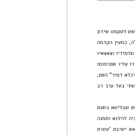
"הערה נוראה לזמנינו - אחרית הימים" - זו הכותרת המקורית שנתן הרב אריה לייב בקשט לטקסט שידון 
להלן, כאשר הדפיסוֹ לראשונה בעילום שמו בשנגחאי בימי בין המצרים של שנת תש"ה, כמעין הקדמה 
למהדורה חדשה של ספר 'תומר דבורה' לר' משה קורדובירו. מתוך הכרה בייחודו, בחרו תלמידיו וצאצאיו 
 (ירושלים תשע"ה), ואף העידו עליו שפרסומו 
הראשון בשנגחאי "שידד מערכות במעונות אריות בהררי נמרים של רעיו הגדולים בני היכלא דמיר" (שם, 
עמ' יט). ואכן, כפי שנראה בהמשך, מדובר במאמר בלתי שגרתי מכמה בחינות, ולדעתי בעל ערך רב 
אך תחילה, כמה מילים על המחבר. הרב אריה לייב בקשט (או באקשט) נולד בדוליטש שבליטא בשנת 
תרע"ח (1917-1918). הוא למד בישיבת מיר במיר, וגלה עמה בימי מלחמת העולם השניה לוילנא וממנה 
לשנגחאי. לאחר המלחמה השתקע בדטרויט שבארצות הברית, ועמד שנים רבות בראש ישיבת 'עטרת 