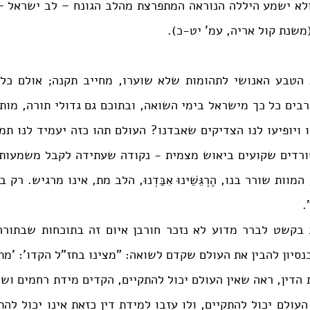
משנת קול אריה, עמ' יט-כ).
.