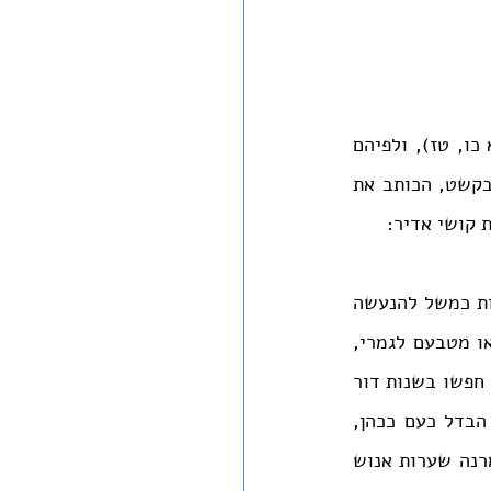
בנקודת המוצא למאמרו של הרב בקשט עומדים דברי הרמב"ן בפירושו לתורה (ויקרא כו, טז), ולפיהם 
התוכחות הכתובות בתורה כבר נתקיימו כולן בחורבן בית ראשון ובית שני. עבור הרב בקשט, הכותב את 
 קושי אדיר:
"ובעוונותינו הרבים עומדים אנו במצבינו הנוכחי ותמהים: הלא כל עונשי התוכחות כמשל להנעשה 
והנשמע כהיום; הגזירות והעינויים האיומים והנוראים נשתנו ממערכי הטבע, יצאו מטבעם לגמרי, 
לא נשמע כזאת מיום ברוא ד' אלקים שמים וארץ. זכרו ימות עולם הן היתה כזאת? חפשו בשנות דור 
ודור, העלה על דעת אויב ונבל חידושי רשע בשפיכות דמים נוראים כאלו בלי הבדל כעם ככהן, 
כעבד כאדוניו, עד בלתי השאיר שריד, ר"ל. הבטבע האנושית נמצא כזאת? תסמרנה שערות אנוש 