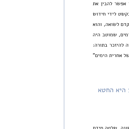
הרחמים" (שם, כא). אך אם כן, אם הרחמים חיוניים כל כך לקיומו של העולם, כיצד אפשר להבין את 
המציאות העכשווית, שבה נדמה כאילו מידת הדין שולטת? שאלה זו מביאה את הרב בקשט לידי חידוש 
גדול ("סוד מבהיל", בלשונו): העולם שבו אנו שרויים כעת שונה לחלוטין מן העולם שקדם לשואה, והוא 
זה שעליו אמרו חז"ל "ייתי ולא אחמיניה" (יבוא ולא אראהו); הוא עולם של אחרית הימים, שמוטב היה 
, מצב חדש שלא יכול היה להיזכר בתורה: 
"אחרית הימים אינו פשוט שהבריאה הזקינה, והגיעה לסוף ימיה. רק יש בריאה חדשה של אחרית הימים" 
עולם המתקיים על הדין בלבד, אינו אפשרי; בחירת האדם ברוע היא החטא 
רעיון זה מתפתח בדבריו להבחנה עקרונית בין שתי הבריאות: ב"בריאה הראשית", הראשונה, שלטה מידת 