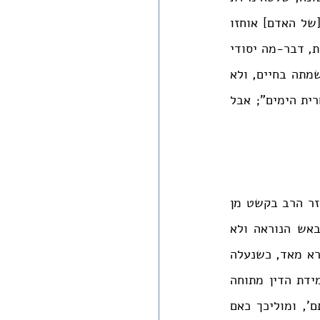
הדין "בשיתוף מדת רחמים, במידה כזו עד שנקרא [הקב"ה] מלך עלוב, שאף בחטאו [של האדם] אוחזו 
בידו ומוליכו כאם רחמניה, וזהו צורך קיומה". לעומת זאת, ב"בריאה האחרית", הנוכחית, דבר-מה יסודי 
השתנה: "הנהגתה מתאמת לבריאה אחרית, והשתתפות מדת הרחמים בה, רק להחזיק נשמתה בחיים, ולא 
יותר" (שם). אילו זכינו, ממשיך הרב בקשט וכותב, "לא היינו זקוקים לבריאה של אחרית הימים"; אבל 
"מידת דין שורר בעולם – מידת הנהגת בריאה של אחרית הימים" (שם, כב). ושוב חוזר הרב בקשט מן 
הציור התיאולוגי אל נפש האדם: "מבהיל ונורא לחיות בבריאה כזאת, לחיות בדין, באש הנוראה ולא 
להיכוות, רתת וזיע יאחז מדין ברחמין, על אחת כמה וכמה מאימת הדין בדין, איום ונורא מאד, כשנעלה 
על ליבנו עָמְדֵּנוּ וּמַצָּבֵנוּ, מוות ירענו, כולנו מתים, חושינו, הֶרְגֵּשֵׁינוּ אִבַּדְנוּ, ועדיין מידת הדין מתוחה 
נגדינו, טובעים אנו בחטא, עזובים ערירים, ואם מאז היה 'השוכן אתם בתוך טומאותם', ומוליכך כאם 