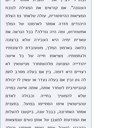
העגונה". אם קוראים את המגילה לנוכח 
המציאות ההיסטורית, עולה שלאחר נס הצלת 
היהודים חזרה אסתר לארמונו של המלך 
אחשוורוש, ומה היה גורלה? ככל הנראה את 
שארית ימיה היא העבירה שלא ברצונה 
כלואה בארמון המלך, משעובדת לרצונותיו 
ולגחמותיו. מציאות חייה של כל אישה 
יהודייה המנועה מלהשתחרר מנישואין לא 
רצויים היא דומה. בין אם בעלה מסרב לתת 
לה גט ובין אם בעלה נעדר או שאין לו יכולת 
קוגניטיבית לשחרר אותה, אותה אישה כפויה 
שלא להמשיך בחייה וכבולה לאדם 
שהנישואין איתו הסתיימו בפועל. בתענית 
אסתר האחרונה, כבכל שנה, ביקשנו להעלות 
את המודעות למצבן של אותן נשים שנמצאות 
בקרבנו (ושכל אחת ואחת מאיתנו יכולה 