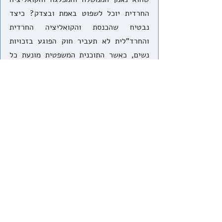
החרדית יוכל לשפוט באמת ובצדק? כיצד 
נבטיח שהכנסת והקואליציה החרדית 
והחרד"לית לא תעביר חוק הפוגע בזכויות 
נשים, כאשר התוכנית המשפטית מונעת כל 
ביקורת חוקתית על חקיקה? 
יש לציין כי במקביל לתוכנית חקיקה זו, 
העבירה הממשלה בוועדת שרים הצעת חוק 
להרחבת סמכויות בתי הדין הרבניים. בנוסף 
לכך עומדת על הפרק חקיקה להסרת בלם 
נוסף מהכוח של הדיינים – נציבות תלונות 
הציבור על שופטים, שעל פי ההסכמים 
הקואליציונים לא תוכל עוד לבקר את 
הדיינים. באופן זה תישחק כמעט לחלוטין 
האפשרות לבקר את הממסד עתיר הכוח, 
המשאבים, ולעיתים גם האטימות. הצהר 
הקטן של פיקוח על בתי הדין הרבניים – גם 