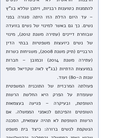
להתמנות כטוענות רבניות, ויתכן שללא בג"ץ 
– עד היום הדלת הזו היתה סגורה בפני 
נשים. כך גם באשר למינוי של נשים בוועדה 
שבוחרת דיינים (עתירה משנת 2012), מינוי 
של נשים כיועצות משפטיות בבתי הדין 
הרבניים (תיק משנת 2008), משגיחות כשרות 
(עתירה משנת 2014) וכמובן – חברות 
במועצות הדתיות (בג"ץ לאה שקדיאל מסוף 
שנות ה-80) ועוד. 
פעולתה המרכזית של התוכנית המשפטית 
שעומדת על הפרק היא החלשת הרשות 
השופטת, ובעיקרה – פגיעה בעצמאות 
השופטים והפיכתם לנאמני הממשלה. אם 
הרשות השופטת לא תהיה עצמאית, הסכנה 
הנשקפת לנשים ברורה: כיצד בית משפט 
שהוא נאמן הממשלה והמפלגה והקואליציה 