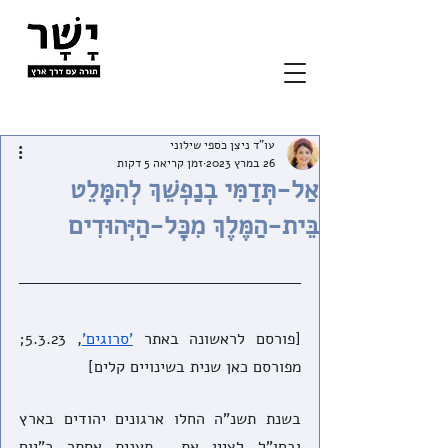
עו"ד ניצן כספי שילוני
26 במרץ 2023
זמן קריאה 5 דקות
אַל-תְּדַמִּי בְנַפְשֵׁךְ לְהִמָּלֵט
בֵּית-הַמֶּלֶךְ מִכָּל-הַיְּהוּדִים
[פורסם לראשונה באתר 
'סרוגים'
, 5.3.23; 
מפורסם כאן שנית בשינויים קלים]
בשנת תשנ"ה החלו ארגונים יהודים בארץ 
ובחו"ל לציין את  תענית אסתר כ"יום 