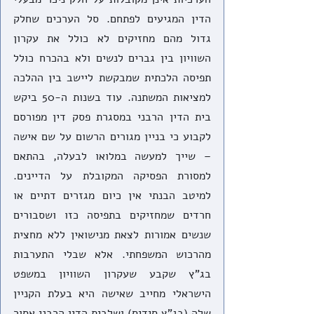
הדין המגיעים לפתחם. סל הערכים שחלק 
גדול מהם מחזיקים לא כולל את עקרון 
השוויון בין גברים לנשים ולא בהכרח כולל 
תפיסה הלכתית שמבקשת ליישב בין ההלכה 
למציאות המשתנה. עוד בשנות ה-50 ביקש 
בית הדין הרבני במסגרת פסק דין מפורסם 
לקבוע כי בניין מגורים הרשום על שם אישה 
– שייך למעשה במלואו לבעלה, בהתאם 
למסורת הפסיקה המקובלת על הדיינים. 
למיטב הבנתי אין כיום מגזרים דתיים או 
חרדים שמחזיקים בתפיסה כזו ושסבורים 
שנשים אמורות לצאת מנישואין ללא מחצית 
מהרכוש המשפחתי. אלא שבלי התערבות 
בג"ץ שקבע שעקרון השוויון במשפט 
הישראלי מחייב שאישה היא בעלת הקניין 
שלה (בג"ץ סידיס) ושלבית הדין הרבני אסור 