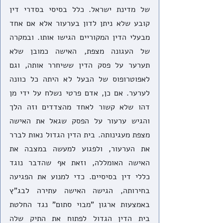
של מדינת ישראל. כלל בסיסי בסדרי דין 
קובע שלא ניתן לדון בערעור אלא אם אחד 
מבעלי הדין המקוריים הגישו אותו. ובמקרה 
של העגונה מצפת, האישה כמובן שלא 
תערער על פסק הדין ששיחרר אותה, וגם 
לאפוטרופוס של הבעל לא היתה כל כוונה 
לערער. אם כן, אדם פרטי נשלח על ידי מן 
דהו שלא קשור לאחד מהצדדים וזה הלך 
והגיש ערעור על הפסק שגאל את האישה 
מצפת מעגינותה. בית הדין הגדול נאות לברר 
את הערעור, ולפגוע למעשה במצבה את 
האישה האומללה, וזאת אף שהדבר נוגד 
כללי דין בסיסיים. כדי למנוע את הפגיעה 
בחירותה, הגישה האישה עתירה לבג"ץ 
באמצעות ארגון "מבוי סתום" נגד החלטת 
בית הדין הגדול לפתוח את התיק שלה 