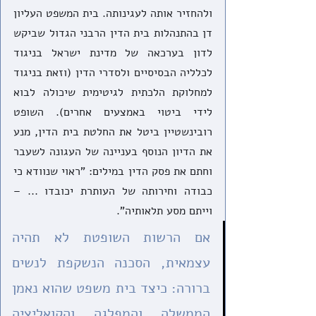
ולהחזיר אותה לעגינותה. בית המשפט העליון 
דן בהתנהלות בית הדין הרבני הגדול שביקש 
לדון בערכאה של מדינת ישראל בניגוד 
לכלליה הבסיסיים ולסדרי הדין (וזאת בניגוד 
למחלוקת הלכתית לגיטימית שיכולה לבוא 
לידי ביטוי באמצעים אחרים). השופט 
רובינשטיין ביטל את החלטת בית הדין, מנע 
את הדיון הנוסף בעניינה של העגונה לשעבר 
וחתם את פסק הדין במילים: "ראוי שנוודא כי 
כבודה וחירותה של העותרת יכובדו ... – 
וייתם מסע תלאותיה".
אם הרשות השופטת לא תהיה 
עצמאית, הסכנה הנשקפת לנשים 
ברורה: כיצד בית משפט שהוא נאמן 
הממשלה והמפלגה והקואליציה 