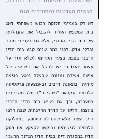
האומללות והפגיעות ביותר בחברה, 
הנשים העגונות ומסורבות הגט.
לא רק בענייני חלוקת רכוש משפחתי דאג 
בית המשפט העליון להגביל את התנהלותו 
של בית הדין הרבני, אלא גם בענייני מוסר 
וכללי צדק. לפני כמה שנים קבע בית הדין 
הרבני בצפת בצעד תקדימי (שלא חזר על 
עצמו מאז) כי יש לבטל את נישואיה של 
אישה צעירה ועגונה שבעלה נפגע פגיעה 
מוחית  בתאונת דרכים (באמצעות פרקטיקה 
הלכתית הנקראת "גט זיכוי"). חלק מהדיינים 
במערכת, וכך גם נשיא בית הדין הרבני 
בעצמו, חלקו על הדרך ההלכתית שבה הלכו 
דייני צפת. אלא שהם לא הסתפקו במחלוקת 
הלכתית לגיטימית וביקשו לקעקע את פסק 
הדין במסגרת דיון בבית הדין הגדול הרשמי 