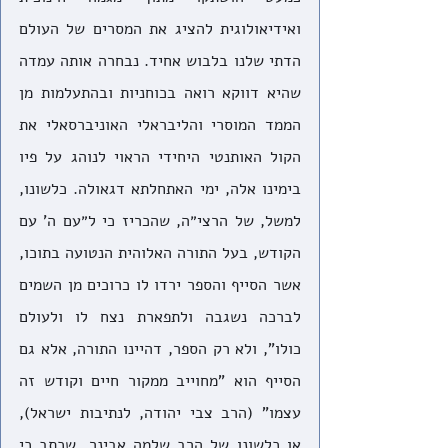
ואידיאולוגית להציג את המסרים של העולם 
הדתי שלנו בלבוש אחיד. נבחרה אותה עמדה 
שהיא דווקא רואה בכוחניות ובהתעלמות מן 
הממד המוסרי והליבראלי האוניברסאלי את 
הקול האותנטי היחידי הראוי לנוהג על פיו 
בימינו אלה, ימי האתחלתא דגאולה. כלשונו, 
למשל, של הרצי״ה, שהכריז כי ל״עם ה' עם 
הקודש, בעל התורה האלוהית הנטועה בתוכו, 
אשר הסייף והספר ירדו לו כרוכים מן השמים 
לברכה נשגבה ולתפארת נצח לו ולעולם 
כולו", ולא רק הספר, דהיינו התורה, אלא גם 
הסייף הוא "מחוייב ממקור חיים וקודש זה 
עצמו" (הרב צבי יהודה, לנתיבות ישראל), 
או כלשונו של הרב שלמה אבינר, שכתב כי 