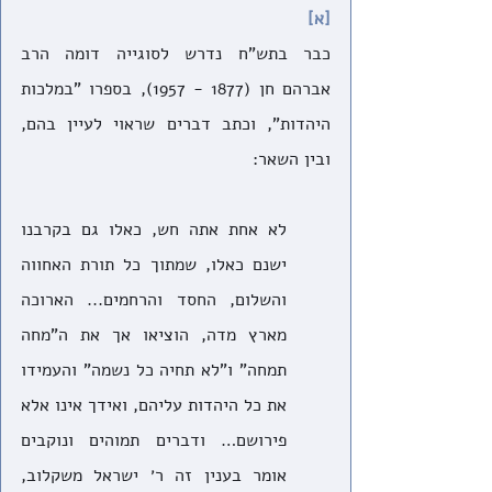
[א]
כבר בתש"ח נדרש לסוגייה דומה הרב 
אברהם חן (1877 - 1957), בספרו "במלכות 
היהדות", וכתב דברים שראוי לעיין בהם, 
ובין השאר:
לא אחת אתה חש, כאלו גם בקרבנו 
ישנם כאלו, שמתוך כל תורת האחווה 
והשלום, החסד והרחמים... הארוכה 
מארץ מדה, הוציאו אך את ה"מחה 
תמחה" ו"לא תחיה כל נשמה" והעמידו 
את כל היהדות עליהם, ואידך אינו אלא 
פירושם… ודברים תמוהים ונוקבים 
אומר בענין זה ר׳ ישראל משקלוב, 