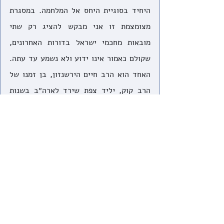
היחיד בסוגיית היחס אל המלחמה. במסגרת 
מצומצמת זו אני מבקש להציג רק שתי 
מובאות מחכמי ישראל בדורות האחרונים, 
שקולם כאמור אינו ידוע ולא נשמע עד עתה. 
האחד הוא הרב חיים הירשנזון, בן זמנו של 
הרב קוק, יליד צפת שירד לארה״ב בשנות 
העשרים. הרב הירשנזון היה תלמיד חכם 
גדול, והוגה דעות דתי שהקדים את זמנו 
בהרבה תחומים. לענייננו, הוא יצא כנגד 
התפיסה שרווחה בחוגים מסויימים באירופה 
בתקופת מלחמת העולם הראשונה, ושאף הרב 
קוק נתפס לה, שכל מלחמה מקדמת את 
האנושות ואת העולם, וטען בחריפות רבה כי 
"כל פטפוטי סופרי דברי ימי הטבחים מימי 