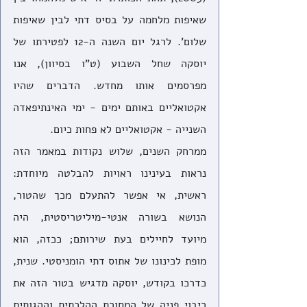
שאיפות מלחמה על בסיס דתי לבין שאיפות 
שלום'. לרגל יום השנה ה-12 לפטירתו של 
יוסקה שחל השבוע (ט"ו בסיוון), אנו 
מפרסמים אותו מחדש. הדברים שהיו 
אקטואליים באותם ימים - ימי האינתיפאדה 
השנייה - אקטואליים לא פחות כיום.
ממרחק השנים, שלוש נקודות במאמר הזה 
נראות בעינינו ראויות להבלטה מיוחדת: 
ראשית, אי אפשר להתעלם מכך שהטור, 
הנושא בשורה אנטי-מיליטריסטית, היה 
מיועד לחיילים בעת שירותם; ככזה, הוא 
מופת לכינונו של אתוס דתי הומניסטי. שנית, 
כדרכו בקודש, יוסקה מדגיש בטור הזה את 
ריבוי פניה של המסורת ההלכתית וההגותית 