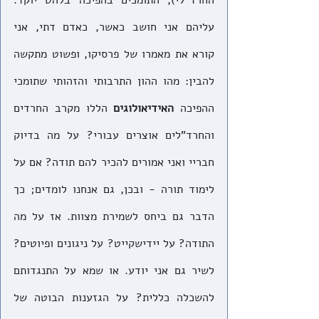
החרד"לי), התומכים בהפיכה בלהט יוקד. 
עליהם אני חושב כאשר, כאדם דתי, אני 
קורא את מאמרו של פרסיקו, ופשוט מתקשה 
להבין: מהו ההון התרבותי והזהותי שתומכי 
ההפיכה 
האידיאולוגים
 הללו מקרב החרדים 
והחרד"לים אוצרים עבורי? על מה בדיוק 
חבריי ואני אמורים להכיר להם תודה? אם על 
לימוד תורה - ובכן, גם אנחנו לומדים; כך 
הדבר גם ביחס לשמירת מצוות. אז על מה 
התודה? על יידישקייט? על ניגונים ופיוטים? 
לשיר גם אני יודע. או שמא על התנגדותם 
להשכלה כללית? על הגזענות הבוטה של 