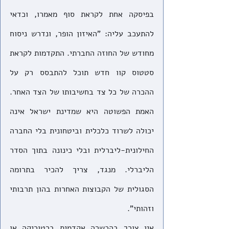
בפיסקה אחת לקראת סוף מאמרו, וכדאי 
להתעכב עליה: "האיזון הופר, ונדרש ניסוח 
מחודש של החוזה החברתי. התקדמות לקראת 
סטטוס קוו חדש תוכל להתבסס רק על 
ההכרה של כל צד בחשיבותו של הצד האחר. 
האמת הפשוטה היא שמדינת ישראל אינה 
יכולה לשרוד כלכלית וביטחונית בלי החברה 
החילונית-ליברלית ובלי כינונה בתוך הסדר 
הליברלי. מנגד, צריך להכיר בתרומה 
הסגולית של הקבוצות האחרות בהון תרבותי 
וזהותי".
אין צורך בהכשרה אקדמית ברטוריקה או 