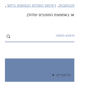
והכותבות
,
רשימת התגיות הנפוצות ביותר
,
או באמצעות המסננים שלהלן.
ארכיון
כל הטורים
כל הטורים
ד"ר אילון לנגבהיים
מלחמת 7
16 במאי 2024
זמן קריאה 5 דקות
באוקטובר
את חלקם במקום את כולם? לא למשפט
הציונות
שלמה למשפחות החטופים
הדתית