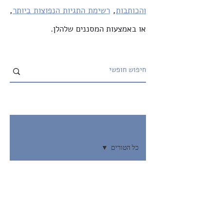
והכותבות
,
רשימת התגיות הנפוצות ביותר
,
או באמצעות המסננים שלהלן.
ארכיון
כל הטורים
כל הטורים
מיכה מגן
מלחמת 7
23 בנוב׳ 2023
זמן קריאה 8 דקות
באוקטובר
קריאת התיגר כייעוד: האמנם עלינו
הציונות
לדבר בשפת המקום?
הדתית