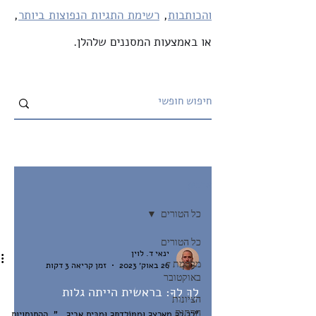
והכותבות
,
רשימת התגיות הנפוצות ביותר
,
או באמצעות המסננים שלהלן.
ארכיון
כל הטורים
כל הטורים
ינאי ד. לוין
מלחמת 7
26 באוק׳ 2023
זמן קריאה 3 דקות
באוקטובר
לֶךְ לְךָ: בראשית הייתה גלות
הציונות
הדתית
"לֶךְ לְךָ מֵאַרְצְךָ וּמִמּוֹלַדְתְּךָ וּמִבֵּית אָבִיךָ…". ההתנסויות