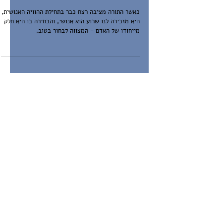
כאשר התורה מציבה רצח כבר בתחילת ההוויה האנושית,
היא מזכירה לנו שרוע הוא אנושי, והבחירה בו היא חלק
מייחודו של האדם - המצווה לבחור בטוב.
פרופ' איתי מרינברג-מיליקובסקי
12 באוק׳ 2023
זמן קריאה 9 דקות
זו לא פוליטיקה, אלא דיני נפשות:
למאבק על הדמוקרטיה והיהדות יש
תפקיד גם כשהתותחים רועמים
גם עכשיו, בעיצומה של המלחמה, עלינו להיאבק על
עתיד הדמוקרטיה והיהדות. אין ברירה אחרת - והדברים
קשורים זה בזה.
הרבנית יפית קליימר
4 באוק׳ 2023
זמן קריאה 7 דקות