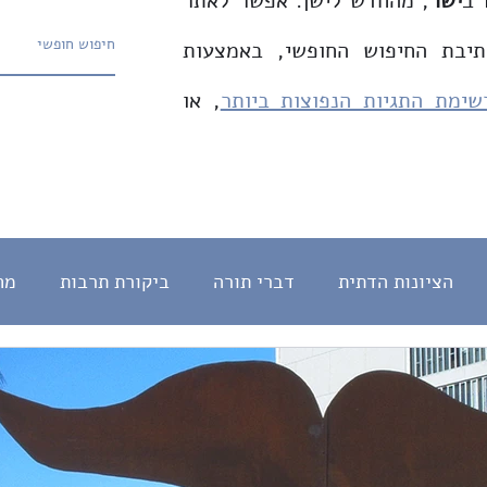
 ב
ישר
, מהחדש לישן. אפשר לאתר
תיבת החיפוש החופשי, באמצעות
שימת התגיות הנפוצות ביותר
, או
הציונות הדתית
דברי תורה
ביקורת תרבות
מח
חינוך
English
צדק חברתי
המהפכה המשטרית
מדרש
עברית