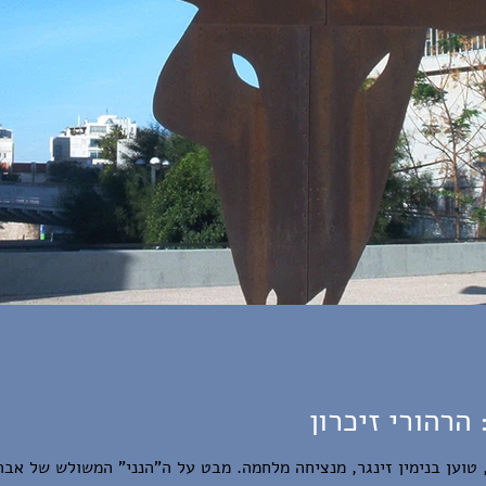
הרהורי זיכרון
 טוען בנימין זינגר, מנציחה מלחמה. מבט על ה"הנני" המשולש של אבר