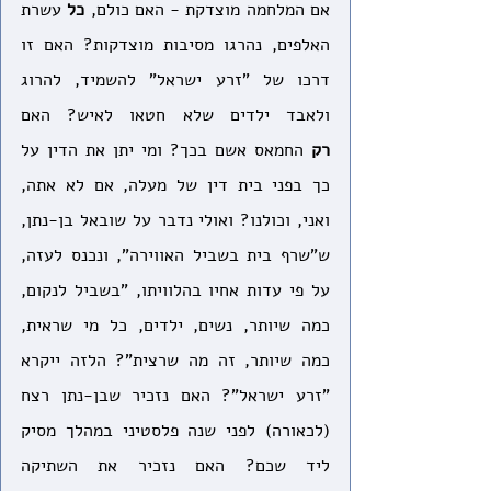
אם המלחמה מוצדקת - האם כולם, 
כל
 עשרת 
האלפים, נהרגו מסיבות מוצדקות? האם זו 
דרכו של "זרע ישראל" להשמיד, להרוג 
ולאבד ילדים שלא חטאו לאיש? האם 
רק
 החמאס אשם בכך? ומי יתן את הדין על 
כך בפני בית דין של מעלה, אם לא אתה, 
ואני, וכולנו? ואולי נדבר על שובאל בן-נתן, 
ש"שרף בית בשביל האווירה", ונכנס לעזה, 
על פי עדות אחיו בהלוויתו, "בשביל לנקום, 
כמה שיותר, נשים, ילדים, כל מי שראית, 
כמה שיותר, זה מה שרצית"? הלזה ייקרא 
"זרע ישראל"? האם נזכיר שבן-נתן רצח 
(לכאורה) לפני שנה פלסטיני במהלך מסיק 
ליד שכם? האם נזכיר את השתיקה 