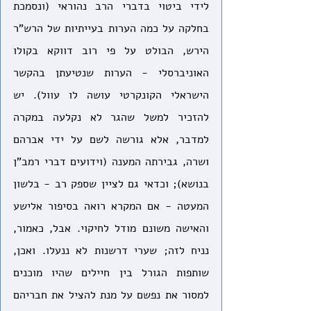
לידי ביטוי בדברי הרב נהוראי (ונסמכת 
בחלקה על כמה הערות בעייתיות של הרש"ר 
הירש, הבולט על פי רוב דווקא בקולו 
האוניברסלי - הערות שנטיעתן בהקשר 
הישראלי הקונקרטי עושה לו עוול). יש 
להזכיר למשל שהגר לא נקלעה במקרה 
למדבר, אלא גורשה לשם על ידי אברהם 
ושרה, גבירתה המענה (וידועים דברי רמב"ן 
בנושא); וכדאי גם לציין שספק רב - בלשון 
המעטה - אם המקרא רואה בסיפור אלישע 
והאישה משונם מודל לחיקוי. אבל, כאמור, 
נניח לזה; שערי דרשנות לא ננעלו. ואכן, 
שותפות הגורל בין חיילים שהיו מוכנים 
למסור את נפשם על מנת להציל את חבריהם 