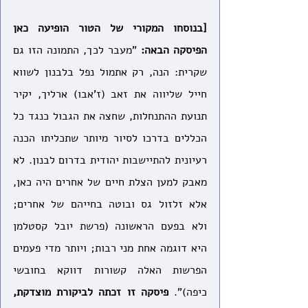
[בנוסחו המקורי של הטור הופיעה כאן 
הפיסקה הבאה:
 "מעבר לכך, התמונה הזו גם 
שקרית: הנה, רק אתמול נפל בלבנון לשווא 
חייל שליווה את זאב (ז'אבו) ארליך, יקיר 
תנועת ההתנחלות, שחצה את הגבול כנגד כל 
הכללים בדרכו לסיור מיותר שתכליתו הכנה 
רעיונית להתיישבות יהודית בדרום לבנון. לא 
מאבק למען הצלת חיים של אחרים היה כאן, 
אלא זלזול גס ובוטה בחייהם של אחרים; 
ולא בפעם הראשונה (פרשת יובל קסטלמן 
היא דוגמה אחת מני רבות; ויותר מדי פעמים 
הפרשות האלה קשורות דווקא בחובשי 
כיפה)". 
פיסקה זו זכתה לביקורת מוצדקת, 