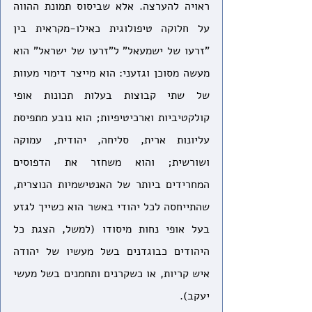
ראויה להערצה. אלא שביסוס תמונת ההווה 
על חלוקה טיפולוגית כאילו-מקראית בין 
"זרעו של ישמעאל" ל"זרעו של ישראל" הוא 
מעשה מסוכן וגזעני: הוא מייצר דימוי מעוות 
של שתי קבוצות בעלות תכונות אופי 
קולקטיביות וארכיטיפיות; הוא נובע מתפיסת 
עליונות ארית, סליחה, יהודית, עמוקה 
ושורשית; והוא משחזר את הדפוסים 
המחרידים ביותר של האנטישמיות הנוצרית, 
שהתייחסה לכל יהודי באשר הוא כשייך לגזע 
בעל אופי נחות מיסודו (למשל, הצגת כל 
היהודים כבוגדנים בשל מעשיו של יהודה 
איש קריות, או כשקרנים ותחמנים בשל מעשי 
יעקב).