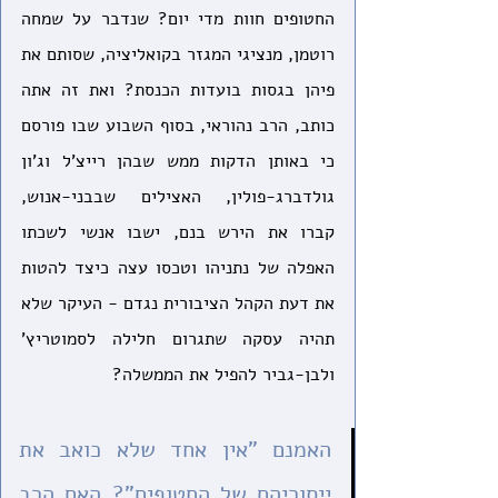
החטופים חוות מדי יום? שנדבר על שמחה 
רוטמן, מנציגי המגזר בקואליציה, שסותם את 
פיהן בגסות בועדות הכנסת? ואת זה אתה 
כותב, הרב נהוראי, בסוף השבוע שבו פורסם 
כי באותן הדקות ממש שבהן רייצ'ל וג'ון 
גולדברג-פולין, האצילים שבבני-אנוש, 
קברו את הירש בנם, ישבו אנשי לשכתו 
האפלה של נתניהו וטכסו עצה כיצד להטות 
את דעת הקהל הציבורית נגדם - העיקר שלא 
תהיה עסקה שתגרום חלילה לסמוטריץ' 
ולבן-גביר להפיל את הממשלה? 
האמנם "אין אחד שלא כואב את 
ייסוריהם של החטופים"? האם הרב 