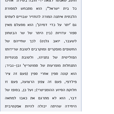
חושב שאפשר לצאת ידי חובה בשירת "אחינו 
כל בית ישראל"; הוא מתכחש למסורת 
הלכתית איתנה המורה להחזיר שבויים לעתים 
גם 'יתר על כדי דמיהן'; הוא מתעלם מאין 
ספור עדויות (בין היתר של שר הבטחון 
לשעבר, יואב גלנט) לכך שחייהם של 
החטופים מופקרים ומוקרבים לטובת שרידותו 
הפוליטית של נתניהו, ולטובת פנטזיות 
התנחלות מופרעות של סמוטריץ' ובן-גביר; 
הוא קונה ספין אחרי ספין (פעם זה ציר 
פילדפי, פעם זה צפון הרצועה, פעם זו 
חלוקת הסיוע ההומניטרי); ועל כן, בסופו של 
דבר, הוא לא מתרגם את כאבו למחאה 
היחידה שהיתה יכולה להיות אפקטיבית 