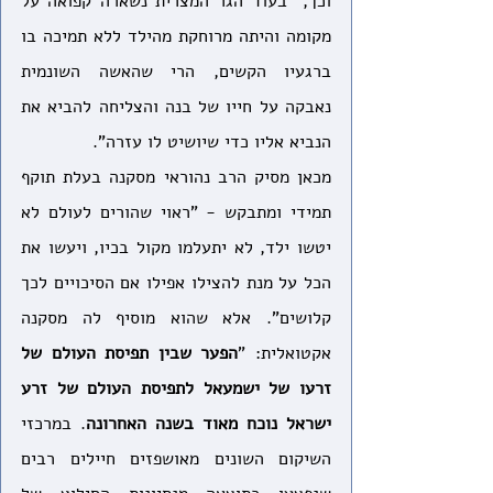
וכך, "בעוד הגר המצרית נשארה קפואה על 
מקומה והיתה מרוחקת מהילד ללא תמיכה בו 
ברגעיו הקשים, הרי שהאשה השונמית 
נאבקה על חייו של בנה והצליחה להביא את 
הנביא אליו כדי שיושיט לו עזרה". 
מכאן מסיק הרב נהוראי מסקנה בעלת תוקף 
תמידי ומתבקש - "ראוי שהורים לעולם לא 
יטשו ילד, לא יתעלמו מקול בכיו, ויעשו את 
הכל על מנת להצילו אפילו אם הסיכויים לכך 
קלושים". אלא שהוא מוסיף לה מסקנה 
אקטואלית: "
הפער שבין תפיסת העולם של 
זרעו של ישמעאל לתפיסת העולם של זרע 
ישראל נוכח מאוד בשנה האחרונה
. במרכזי 
השיקום השונים מאושפזים חיילים רבים 