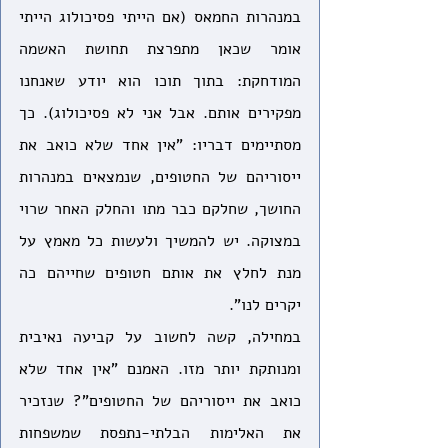
במנהרות החמאס (אם הייתי פסיכולוג הייתי 
אומר שכאן מתפרצת תחושת האשמה 
המודחקת: בתוך תוכו הוא יודע שאנחנו 
מפקירים אותם. אבל אני לא פסיכולוג). כך 
מסתיימים דבריו: "אין אחד שלא כואב את 
ייסוריהם של החטופים, שנמצאים במנהרות 
החושך, שחלקם כבר מתו והחלק האחר שרוי 
במצוקה. יש להמשיך ולעשות כל מאמץ על 
מנת לחלץ את אותם חטופים שחייהם כה 
יקרים לנו". 
במחילה, קשה לחשוב על קביעה נאיבית 
ומנותקת יותר מזו. האמנם "אין אחד שלא 
כואב את ייסוריהם של החטופים"? שנזכיר 
את האלימות הבלתי-נתפסת שמשפחות 