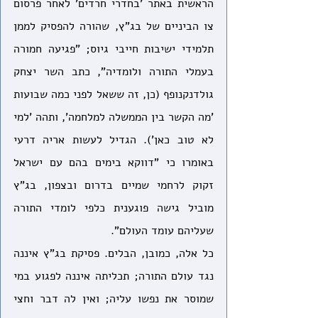
הראשית באתר 'בחדרי חרדים' לאחר פרסום 
צו הביניים של בג"ץ, שהורה להפסיק לממן 
תלמידי ישיבות חייבי גיוס; "פגיעה חמורה 
בעמלי התורה ולומדיה", כתב השר יצחק 
גולדנקנופף (כן, זה ששאל לפני כמה שבועות 
'מה הקשר בין הממשלה למלחמה', ותהה 'למי 
לא טוב כאן'). הגדיל לעשות אריה דרעי 
באומרו כי "דווקא בימים בהם עם ישראל 
זקוק לרחמי שמיים בדרום ובצפון, בג"ץ 
מוביל גישה פוגענית כלפי לומדי התורה 
שעליהם עומד העולם".
כל אלה, כמובן, הבלים. פסיקת בג"ץ איננה 
נגד עולם התורה; תכליתה איננה לפגוע במי 
שמוסר את נפשו עליה; ואין לה דבר וחצי 