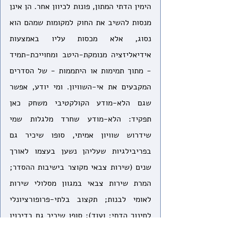
הימין הדתי המתון, פונות לכיוון אחר. הן אינן 
מנסות להשיב את החוק למקומות שמהם הוא 
נסוג, אלא מכסות עליו באמצעות 
אידיאליזציה מנומקת-היטב ומחוייכת-תמיד 
- מתוך תמימות או היתממות - של הסדרים 
המקבעים את אי-השוויון. ומי יודע, אפשר 
שגם הלא-מודע הקולקטיבי משחק כאן 
תפקיד: הלא-מודע שחרד מלגלות שמי 
שידרוש שוויון אמיתי, סופו שיכיר גם 
בפריבילגיות שעליהן נשען בעצמו לאורך 
שנים (שירות צבאי מקוצר בישיבות ההסדר; 
המרת שירות צבאי במגוון מסלולי שירות 
לאומי לבנות; תקצוב בלתי-פרופורציונלי 
לחינוך הדתי; ועוד); סופו שיכיר גם בדיכויו 