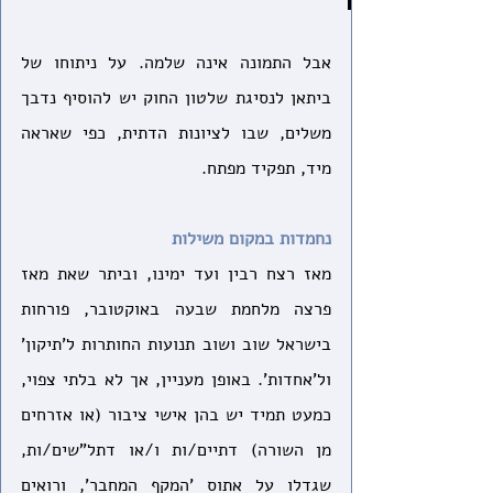
אבל התמונה אינה שלמה. על ניתוחו של 
ביתאן לנסיגת שלטון החוק יש להוסיף נדבך 
משלים, שבו לציונות הדתית, כפי שאראה 
מיד, תפקיד מפתח.
נחמדות במקום משילות
מאז רצח רבין ועד ימינו, וביתר שאת מאז 
פרצה מלחמת שבעה באוקטובר, פורחות 
בישראל שוב ושוב תנועות החותרות ל'תיקון' 
ול'אחדות'. באופן מעניין, אך לא בלתי צפוי, 
כמעט תמיד יש בהן אישי ציבור (או אזרחים 
מן השורה) דתיים/ות ו/או דתל"שים/ות, 
שגדלו על אתוס 'המקף המחבר', ורואים 