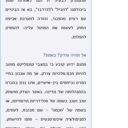
שהפתרון לבעיה זו וגם לאחרות טמון 
ביכולתנו 'להכיל' ו'להידבר', בא צו הביניים 
עם רעיון מהפכני, והורה למערכת אכיפת 
החוק לעשות את המוטל עליה: להפסיק 
להפלות.
אל תהיה צודק? באמת?
פתגם ידוע קובע כי במצבי קונפליקט מוטב 
להיות חכם מלהיות צודק. אך מה שנכון בחיי 
הפרט וביחסים בין-אישיים, אינו נכון בהכרח 
בהתנהלותה של מדינה. כאשר הצדק מושתק 
שוב ושוב בשמה של סולידריות מדומיינת, או 
בשמה של 'חכמה' - שם מכובס, לעתים, 
למניפולציה אינטרסנטית - סופו להישחק. 