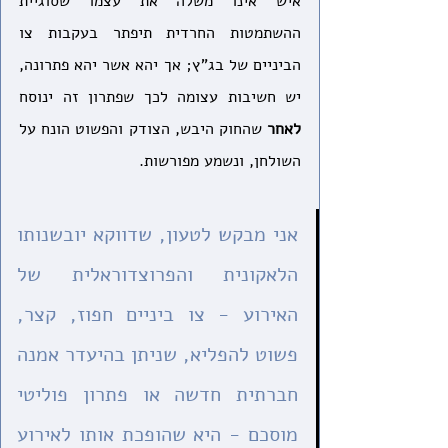
איש אינו משלה את עצמו שסוגיית 
ההשתמטות החרדית תיפתר בעקבות צו 
הביניים של בג"ץ; אך יהא אשר יהא פתרונה, 
יש חשיבות עצומה לכך שפתרון זה ינוסח 
לאחר
 שהחוק היבש, הצודק והפשוט הונח על 
השולחן, ונשמע מפורשות.
אני מבקש לטעון, שדווקא יובשנותו 
הלאקונית והפרוצדוראלית של 
האירוע - צו ביניים חפוז, קצר, 
פשוט להפליא, שניתן בהיעדר אמנה 
חברתית חדשה או פתרון פוליטי 
מוסכם - היא שהופכת אותו לאירוע 