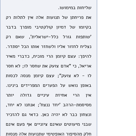
שליחות במימושו. 
את פריחתן של תנועות אלה אין לתלות רק 
בקיומו של דמיון קולקטיבי מופרך בדבר 
'שותפות גורל כלל-ישראלית', שאם רק 
נצליח לחזור אליו ולשחזר אותו הכל יסתדר. 
להיפך: עצם קיומן הרי מוכיח, כדברי מאיר 
אריאל, כי "אדם צועק את שחסר לו; לא חסר 
לו - לא צועק"; עצם קיומן מנסה לכסות 
באופן נואש על הפערים המפרידים בינינו. 
אין הרי אחיזת עיניים גדולה יותר 
מסיסמת-הרהב 'יחד ננצח'; אנחנו לא יחד, 
ונצחון כבר לא יהיה כאן. כדאי גם להזכיר 
שבני מיעוטים שאינם ציוניים אף פעם אינם 
חלק מהסיפור האופטימי שתנועות אלה מנסות 