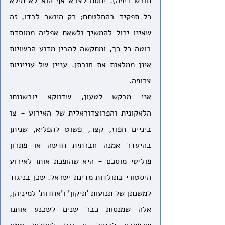
חובש כיפה). יחסם לצבא אף הוא לא מילא 
כל תפקיד בהחלטתם; רק היושר לבדו, זה 
שאינו יכול להמשיך ולשאת אפליה ממוסדת 
בוטה כל כך, ומתקשה להבין מדוע הרשויות 
אינן ממלאות את חובתן. עניין של ענייניות 
צרופה.
אני מבקש לטעון, שדווקא יובשנותו 
הלאקונית והפרוצדוראלית של האירוע - צו 
ביניים חפוז, קצר, פשוט להפליא, שניתן 
בהיעדר אמנה חברתית חדשה או פתרון 
פוליטי מוסכם - היא שהופכת אותו לאירוע 
היסטורי בתולדות מדינת ישראל. שכן בניגוד 
למשנתן של תנועות 'תיקון' ו'אחדות' למיניהן, 
אלה שמנסות כבר שנים לשכנע אותנו 