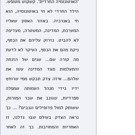
'האוטונומיה החרדית'. קשקוש מטופש. 
הילד החרדי לא חי באוטונומיה, הוא 
חי באנרכיה. באזור האסון שאליו 
המערכת, המדינה, המשטרה, מעדיפה 
לא להביט. נזרוק עליהם את הכסף, 
ניקח מהם את הכסף, העיקר לא לדעת 
מה קורה שם… שנים של הזנחה 
והתעלמות מצד המדינה עשו את 
שלהם… איזה צדק תבקש ממי שרוחץ 
ידיו בידי מנהל העמותה שמפלה 
ספרדיות, שגונב את שכר המורות, 
ששותק למול פדופילים וגנבים? … כך 
נראה הצדק בעולם שבו גדלנו, זו 
האחריות והמחויבות. כך זה לאחר 