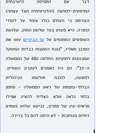
דבר עם התפיסה הישיבתית 
המיסטית-למחצה (והלגיטימית מצד עצמה) 
הגורסת כי העולם כולו עומד על לומדי 
התורה. היא פשוט בעד שלטון החוק. שלושת 
השופטים החתומים על 
צו הביניים
 עשו את 
המובן מאליו, "נוכח הטענות כבדות המשקל 
שמכוונות לחוקיות החלטה 682 של הממשלה 
ה-37": הם היו נאמנים לעקרון השוויון. 
למעשה, לנוכח חולשתו הניהולית 
הבלתי-נתפסת של ראש הממשלה - תחמן 
בלתי נלאה שלא הצליח להציג אפילו 
מראית-עין של פתרון, וביקש שלוש פעמים 
דחיות מגוחכות - לא היתה להם כל ברירה.