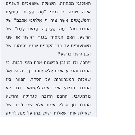
תאולוגי מתהווה. השאלה ששואלים השניים 
אינה שונה זו מזו: "מָה הָעֵדֹת וְהַחֻקִּים 
וְהַמִּשְׁפָּטִים אֲשֶׁר צִוָּה יי אֱלֹהֵינוּ אֶתְכֶם" של 
החכם מול "מָה הָעֲבֹדָה הַזֹּאת לָכֶם" של 
הרשע. האם הניסוח בגוף ראשון או שני 
משמעותית עד כדי הקהיית שיניו וסימונו של 
הבן השני כרשע? 
ייתכן, וזו כמובן פרשנות אחת מיני רבות, כי 
החכם והרשע אינם אלא אותו בן, זה השואל 
שאלות המערערות על הסדר. הפער בין 
החכם והרשע אינו אינטלקטואלי וגם לא 
נורמטיבי. החכם הזוכה לגדולה והרשע 
המודר מן הכלל אינם אלא שני פניה של 
שאילת אותן שאלות, שיש בהן על מנת לדייק 
את ההגדרות איתן אנו מנסחים את זהותנו 
ושבאמצעותן פועל הסדר הפוליטי בו אנו 