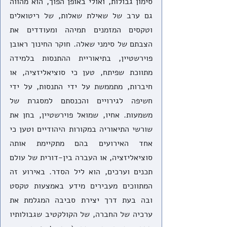
סימון גבולות, ואולי באופן הפוך, הוא מהווה 
גם ערב של שאילת שאלות, של ריטואלים 
וטקסים המזמנים תמיהה ומעודדים את 
הצבתם של סימני שאלה. חוקר החינוך ראובן 
פוירשטיין, בתיאוריית ההתנסות בלמידה 
מתווכת שפיתח, טען כי סוציאליזציה, או 
חיברות, מתממשת על ידי התנסות, על ידי 
חשיפה לגירויים והכנסתם למסגרת של 
משמעות. אחיו, שמואל פוירשטיין, בחן את 
שורשי התיאוריה במקורות היהודיים וטען כי 
אחד האירועים בהם מתקיימת אותה 
סוציאליזציה, או העברה בין-דורית של עולם 
תכנים וערכים, הוא ליל הסדר. באירוע זה 
המתווכים מעבירים מידע באמצעות טקסט 
ובה בעת דרך יצירת סביבה המגלמת את 
ערכיה של החברה, של הקולקטיב שגבולותיו 