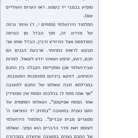
מופיע בכתבי יד כטפש. ראו הערות השוליים 
שם). 
התלמוד הירושלמי (פסחים י, ד) שימר גרסה 
של מדרש זה, תוך הבדל מן הגרסה 
המודפסת אצל הורוויץ ורבין, הבדל אותו אני 
מבקש לראות כמהותי. ארבעת הבנים הם 
חכם, רשע, טיפש ושאינו יודע לשאול. למרות 
שבירושלמי אכן מתקיימת הקבלה בין החכם 
והטיפש, דווקא ביניהם מתהפכות התשובות. 
במכילתא זוכה שאלתו של החכם לתשובה 
"אף אתה פתח לו בהלכות הפסח אין מפטירין 
אחר הפסח אפיקומן", ושאלתו הסתמית של 
התם נענית בתשובה "בחוזק יד הוציאנו ה' 
ממצרים מבית עבדים". בתלמוד הירושלמי 
לעומת זאת סדר הדברים הוא הפוך. שאלתו 
של החכם נענית בתשובה שיועדה במהדורה 