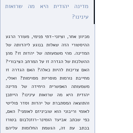
מדינה יהודית היא מה שרואות 
עינינו?
מכיוון אחר, וציוני-דתי פנימי, מעורר הרגע 
ההיסטורי הזה שאלות בנוגע ליהדותה של 
המדינה. מהי משמעותה של יהדות זו? מהן 
ההשלכות של הגדרה זו על המרחב הציבורי? 
האם צריכות להיות כאלה? האם הגדרה זו 
מחייבת נורמות מוסריות מסוימות? ואולי, 
משמעותה האפשרית היחידה של מדינה 
יהודית היא מה שרואות עינינו? הייתכן 
והתוצאה המסתברת של יהדות וסדר פוליטי 
לאומי וריבוני הוא שוביניזם לאומני? האם, 
כפי שכתב אביעד הומינר-רוזנלבום בטורו 
בכתב עת זה, הגשמת החלומות עליהם 