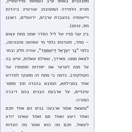
מתכוננים באותו ערב (שמואל פוירשטיין, 
תורת הלמידה המתווכת: שורשיה ביהדות 
ויישומיה בהעברת ערכים, ירושלים, ראובן 
מס, 2012).
בין שני פניו של ליל הסדר טמון מתח עצום 
– מחד, חשדנות כלפי מי שסוטה מהנורמה, 
כלפי "בַּר יִשְׂרָאֵל דְּיִשְׁתַּמַּד", שהיה חלק ובחר 
לצאת ממנו. מאידך, שאילת שאלות, שיש בה 
על מנת לערער את יסודות חומותיו של 
הקולקטיב. נדמה כי מתח זה מתנקז למדרש 
אחד במכילתא, המובא בהגדה תוך מספר 
שינויים, על ארבעת הבנים בהם דיברה 
התורה: 
"נמצאת אומר ארבעה בנים הם אחד חכם 
ואחד רשע ואחד תם ואחד שאינו יודע 
לשאול. חכם מה הוא אומר מה העדות 