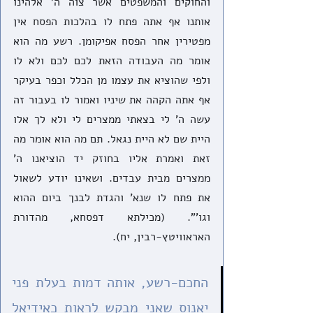
והחוקים והמשפטים אשר צוה ה' אלהינו 
אותנו אף אתה פתח לו בהלכות הפסח אין 
מפטירין אחר הפסח אפיקומן. רשע מה הוא 
אומר מה העבודה הזאת לכם לכם ולא לו 
ולפי שהוציא את עצמו מן הכלל וכפר בעיקר 
אף אתה הקהה את שיניו ואמור לו בעבור זה 
עשה ה' לי בצאתי ממצרים לי ולא לך אלו 
היית שם לא היית נגאל. תם מה הוא אומר מה 
זאת ואמרת אליו בחוזק יד הוציאנו ה' 
ממצרים מבית עבדים. ושאינו יודע לשאול 
את פתח לו שנא' והגדת לבנך ביום ההוא 
וגו'". (מכילתא דפסחא, מהדורת 
האראוויטץ-רבין, יח). 
החכם-רשע, אותה דמות בעלת פני 
יאנוס שאני מבקש לראות כאידיאל 