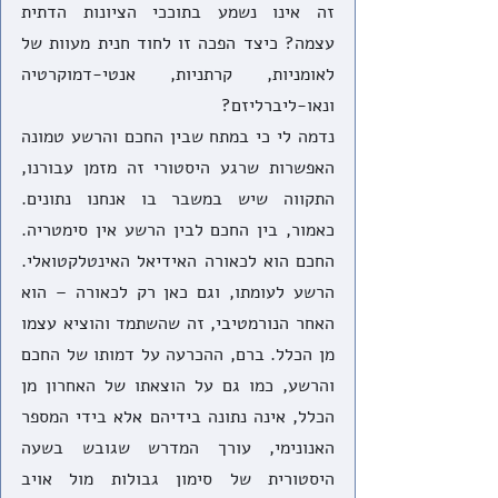
זה אינו נשמע בתוככי הציונות הדתית 
עצמה? כיצד הפכה זו לחוד חנית מעוות של 
לאומניות, קרתניות, אנטי-דמוקרטיה 
ונאו-ליברליזם? 
נדמה לי כי במתח שבין החכם והרשע טמונה 
האפשרות שרגע היסטורי זה מזמן עבורנו, 
התקווה שיש במשבר בו אנחנו נתונים. 
כאמור, בין החכם לבין הרשע אין סימטריה. 
החכם הוא לכאורה האידיאל האינטלקטואלי. 
הרשע לעומתו, וגם כאן רק לכאורה – הוא 
האחר הנורמטיבי, זה שהשתמד והוציא עצמו 
מן הכלל. ברם, ההכרעה על דמותו של החכם 
והרשע, כמו גם על הוצאתו של האחרון מן 
הכלל, אינה נתונה בידיהם אלא בידי המספר 
האנונימי, עורך המדרש שגובש בשעה 
היסטורית של סימון גבולות מול אויב 