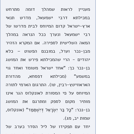
מעניין לראות שמהלך דומה מתרחש 
במכילתא דרבי ישמעאל, מדרש תנאי 
ארץ-ישראל קדום המיוחס לבית מדרשו של 
רבי ישמעאל ונערך ככל הנראה במהלך 
המאה השלישית לספירה. אם המקרא הזהיר 
מבן-נכר וערל, במובנם הפשוט – כלא 
יהודים - הרי שהמכילתא פירש את המושג 
בן-נכר כך: "אחד ישראל משומד ואחד גוי 
במשמע" (מכילתא דפסחא, מהדורת 
האראוויטץ-רבין, טו). התרגום הארמי לתורה 
המיוחס על פי המסורת לאונקלוס הגר אינו 
מותיר מקום לספק ומתרגם את המושג 
בן-נכר: "כָּל בַּר יִשְׂרָאֵל דְּיִשְׁתַּמַּד" (אונקלוס, 
שמות יב, מג). 
יחד עם תפקידו של ליל הסדר כערב של 