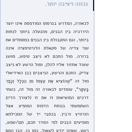
נכונה ויציבה יותר.
לכאורה, המדרש בגרסתו המודפסת אינו יוצר 
היררכיה בין הבנים, מהנעלה ביותר לנחות 
ביותר, וגם התקבולת בין הבנים כמסמלים את 
שני צדיה של סקאלת הלגיטימציה אינה 
ברורה. מול החכם לא ניצב טיפש, מושג 
שעוד אחזור אליו להלן, ומול הרשע לא ניצב 
צדיק. החכם והרשע, הניצבים כבן האידיאלי 
מול זה "שֶׁהוֹצִיא אֶת עַצְמוֹ מִן הַכְּלָל וְכָפַר 
בָּעִקָּר", עומדים לכאורה זה מול זה, כשתי 
דרכים המוציאות זו את זו (לצורך הדיון 
השתמשתי בנוסח הדפוס המופיע אצל 
הורוויץ ורבין. בכתבי יד של המכילתא 
מופיעים הבנים לפי הסדר חכם, תם/טפש, 
רשע, שאינו יודע לשאול. כמו כן, הבן התם 