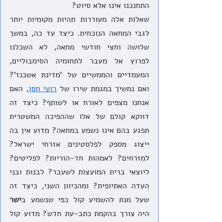
התחנכנו אינו אלא סיוט?    
שאלות אלה מעוררות תהיות מקומיות יותר 
לגבי המחאה הנוכחית. כיצד עד כה, במשך 
שלושה וחצי חודשי מחאה, לא השכלנו 
לפרוץ אל מעבר לתחומיה הסימבוליים, 
המעמדיים והממשיים של 'מדינת אשכנז'? 
ואם נמשיך במגמת שירו של 
רועי חסן
, האם 
אנחנו מצפים לאורח או לשותף? כיצד זה 
דווקא קולם של אלו שההפיכה המשטרית 
תפגע בהם אינו נשמע במחאה? מדוע אין בה 
ייצוג מספק לפלסטינים אזרחי ישראל? 
למזרחים? לאמהות חד-הוריות? לפליטים? 
ליוצאי ברית המועצות לשעבר? לבנות ובני 
העדה האתיופית? ומהכיוון השני, כיצד זה 
שעל מנת להשמיע קול כפי שנשמע ב
ישר
היה צורך בהקמת כתב-עת חדש? מדוע קול 