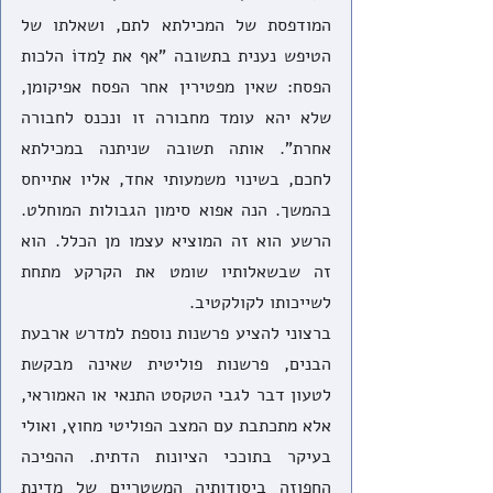
המודפסת של המכילתא לתם, ושאלתו של 
הטיפש נענית בתשובה "אף את לַמדוֹ הלכות 
הפסח: שאין מפטירין אחר הפסח אפיקומן, 
שלא יהא עומד מחבורה זו ונכנס לחבורה 
אחרת". אותה תשובה שניתנה במכילתא 
לחכם, בשינוי משמעותי אחד, אליו אתייחס 
בהמשך. הנה אפוא סימון הגבולות המוחלט. 
הרשע הוא זה המוציא עצמו מן הכלל. הוא 
זה שבשאלותיו שומט את הקרקע מתחת 
לשייכותו לקולקטיב. 
ברצוני להציע פרשנות נוספת למדרש ארבעת 
הבנים, פרשנות פוליטית שאינה מבקשת 
לטעון דבר לגבי הטקסט התנאי או האמוראי, 
אלא מתכתבת עם המצב הפוליטי מחוץ, ואולי 
בעיקר בתוככי הציונות הדתית. ההפיכה 
החפוזה ביסודותיה המשטריים של מדינת 