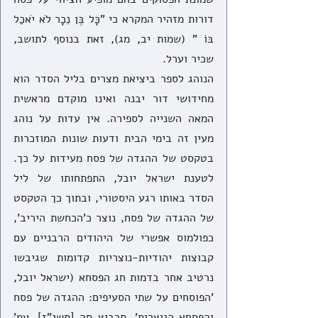
דורות מזהיר המקרא כי "כָּל בֶּן נֵכָר לֹא יֹאכַל 
בּוֹ " (שמות יב, מג), זאת בנוסף לתושב, 
שכיר וערל. 
הנוהג לספר ביציאת מצרים בליל הסדר הוא 
מחידושי דור יבנה ואינו מוקדם מראשית 
המאה השנייה לספירה. אין עדות על נוהג 
מעין זה בימי הבית ודעות שונות המוזכרות 
בטקסט של ההגדה של פסח מעידות על כך. 
לטענת ישראל יובל, התפתחותו של ליל 
הסדר באותו רגע היסטורי, ובתוך כך הטקסט 
של ההגדה של פסח, נוצר כ'הכחשת היריב', 
כפולמוס אפשרי של היהודים הרבניים עם 
קבוצות יהודיות-נוצריות קדומות שגיבשו 
נרטיב אחר בדמות חג הפסחא (ישראל יובל, 
'הפוסחים על שתי הסעיפים: ההגדה של פסח 
והפסחא הנוצרית', תרביץ סה [תשנ"ז], עמ' 