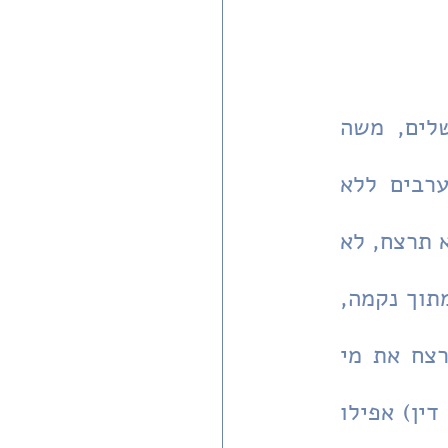
כך כתב מנהיגה ההיסטורי והנשכח של אגודת-ישראל בירושלים, משה 
בלוי, על רקע פעולות תגובה של צעירים יהודים שפגעו בערבים ללא 
הבחנה בשיאו של מה שמכונה "המרד הערבי" (1939-1936): "לא תרצח, לא 
תרצח בלי שום תנאים, לא תרצח מתוך שנאה ואיבה, לא תרצח מתוך נקמה, 
בין נקמת יחיד בין נקמת עם, לא תרצח אחיך (יהודי) ולא תרצח את מי 
שאינו אחיך (שאינו יהודי), לא תרצח נפש-אדם (שלא ע"י בית דין) אפילו 