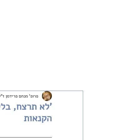
חדש
שיחות
ארכיון
שבת שלום
פרופ' מנחם פרידמן ז"ל
'לא תרצח, בלי
הקנאות