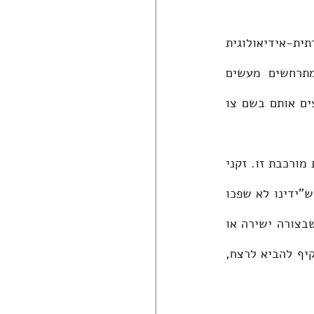
כל אלה מציירים תמונה מורכבת של מעשי קנאות דתית-אידיאולוגית. מנהיגות דתית-אידיאולוגית 
אחראית, וציבור דתי-אידיאולוגי אחראי, חייבים לתת עליהם את הדעת, כאשר מתרחשים מעשים 
שלקנאות דתית, של רצח, ושל ניסיונות לרצח, שהעושים (הקנאים האקטיביים) מתרצים אותם בשם צו 
פרשת "עגלה ערופה" (דברים כא, א-י) מראה שגם המקרא היה מודע למציאות חברתית מורכבת זו. זקני 
העיר שבתחומה הקרוב נמצא הרוג שלא נודע מי הרגו, חייבים להביא קרבן ולהישבע ש"ידינו לא שפכו 
את הדם הזה", לא משום שהם חשודים בכך שהם במו ידיהם ביצעו רצח, אלא משום שבצורה ישירה או 
עקיפה, על ידי אי גינוי ברור ותקיף של מעשי קנאות-דתית היכולים באופן ישיר או עקיף להביא לרצח, 