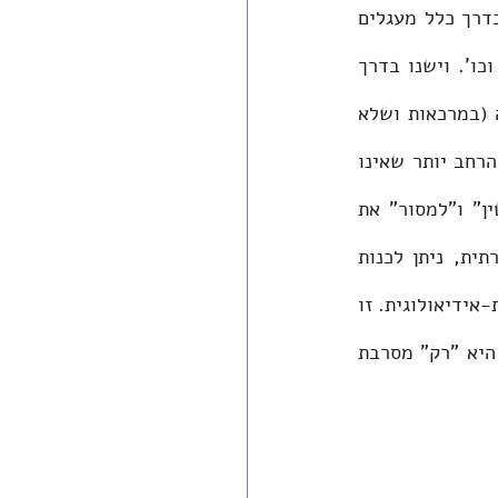
ה"קדושה". אלה הם "הקנאים האקטיביים". אך מסביב לקנאים אקטיביים אלה ישנם בדרך כלל מעגלים 
חברתיים רחבים הרבה יותר. ישנו המעגל הראשון התומך, המעודד, הטופח על השכם וכו'. וישנו בדרך 
כלל מעגל רחב יותר, שגם אם אינו מסכים לאמצעים, הוא מסכים עם המטרה הקדושה (במרכאות ושלא 
במרכאות); הוא מבין את הרקע של המעשה/המעשים; אינו מוכן לגנות. וישנו המעגל הרחב יותר שאינו 
מסכים ואינו מבין ואף מתנגד, אך אינו מוכן, בגלל סיבות אישיות וחברתיות, "להלשין" ו"למסור" את 
הקנאים האקטיביים למשטרה. את אלה, גם אם הם שונים זה מזה אידיאולוגית וחברתית, ניתן לכנות 
"קנאים פסיביים"; הם המרכיב השני. וישנו, בדרך כלל, מרכיב שלישי, המנהיגות הדתית-אידיאולוגית. זו 
נותנת את הלגיטימציה לפעולת הקנאים מלכתחילה ופעמים רבות גם בדיעבד. לפעמים היא "רק" מסרבת 