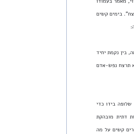
ללא הבחנה, פרסם מנהיגה ההיסטורי (והנשכח) של אגודת-ישראל בירושלים, משה בלוי, מאמר בעמודו 
הראשון של ביטאונה של אגודת-ישראל בירושלים, "קול ישראל", תחת הכותרת "לא תרצח". בימים קשים 
:
"לא תרצח, לא תרצח בלי שום תנאים, לא תרצח מתוך שנאה ואיבה, לא תרצח מתוך נקמה, בין נקמת יחיד 
בין נקמת עם, לא תרצח אחיך (יהודי) ולא תרצח את מי שאינו אחיך (שאינו יהודי), לא תרצח נפש-אדם 
בימים אלה, על רקע תמונות קשות של צעיר חרדי שפרץ לתוך קהל מפגינים עם סכין שלופה בידו כדי 
לפגוע בבני אדם "בשליחות השם", ותמונות אחרות של צעירים וצעירות בעלי זהות דתית מובהקת 
שעושים מעשה לינץ' בצעיר ערבי, תמונות המשודרות לכל רחבי העולם, עולים הרהורים קשים על מה 