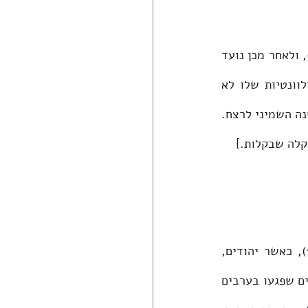
[מאמר זה נכתב מלכתחילה כמכתב לחבר בעקבות רצח שירה בנקי ז"ל (30 ביולי 2015), ולאחר מכן נועד 
על ידי מחברו לפרסום ב'ידיעות אחרונות', אך לבסוף לא פורסם. למרבה הצער, הרלוונטיות שלו לא 
 מודה לתמר פרידמן על הזכות לפרסמו כאן לראשונה, ביום השנה השמיני לרצח. 
קלה שבקלות.]
בחורף תרצ"ח (אוקטובר 1937), בשיאו של מה שמכונה "המרד הערבי" (1939-1936), כאשר יהודים, 
בהם נשים וילדים, נרצחו באכזריות מקוממת, ועל רקע פעולות תגובה של צעירים יהודים שפגעו בערבים 