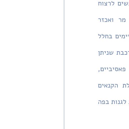
מעשים של קנאות-דתית-אידיאולוגית, שבמסגרתה יוצאים אנשים לרצוח 
את אלה הנתפסים בעיניהם כ"רשעים", כמשתייכים לאויב מר ואכזר 
וכיו"ב, גם אם הם כשלעצמם בודדים ויוצאי דופן, אינם מתקיימים בחלל 
חברתי ריק. כמעט תמיד מדובר באנשים הפועלים במסגרת מורכבת שניתן 
לחלקה לשלושה מרכיבים עיקריים: קנאים אקטיביים, קנאים פאסיביים, 
ומנהיגות דתית-אידיאולוגית הנותנת את הלגיטימציה לפעולת הקנאים 
מלכתחילה ופעמים רבות גם בדיעבד. לפעמים היא "רק" מסרבת לגנות בפה 