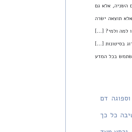
הקול האוניברסלי העולה מהם בא לידי ביטוי לא רק באפיון החריף של מלחמת העולם השניה, אלא גם 
בעמידת המחבר על מה שלדעתו הוא שורשה הראשוני, הקיומי: "מלחמה שכזו אינה אלא תוצאה ישרה 
מאבדן האמונה בחיים ומטרתם. כלתה האמונה בתעודת האדם, וכל האדם מהו? כל עמלו למה ולמי? [...] 
ואין כל פלא אם בנקל מסכים להפקיר את חייו הוא ואת חיי אחרים, ונוח לו ליהרג ולהרוג בסיטונות [...] 
ומצריבה ומעליבה העובדה: שכל חכמת האדם משמשת לו כיום להרבות הרס וכליון, משתמש בכל המדע 
"בעונה שכזו, שהאטמוספרה כולה מלאה רציחות מלחמתיות וספוגה דם 
אדם - נחוץ ביותר לפנות את המחשבה אל תורת החיים המחשיבה כל כך 
את חיי האדם עלי אדמות [...] וכשיכיר האדם בערכם של החיים, ירתע מאד 