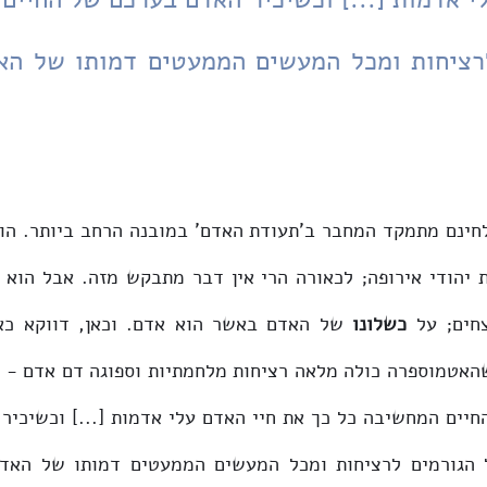
חים; על 
כשלונו