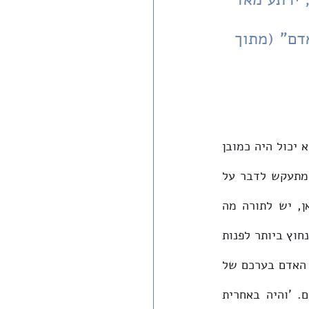
מכל הגורמים לרציחות ומכל המעשים הממעטים דמותו של האדם" (מתוך 
הדברים מדהימים; לא לחינם מתמקד המחבר ב'תעודת האדם' במובנה הרחב ביותר. הוא יכול היה כמובן 
לומר דבר-מה על שואת יהודי אירופה; לכאורה הרי אין דבר מתבקש מזה. אבל הוא מתעקש לדבר על 
 של האדם באשר הוא אדם. וכאן, דווקא כאן, יש לתורה מה 
להציע: "בעונה שכזו, שהאטמוספרה כולה מלאה רציחות מלחמתיות וספוגה דם אדם - נחוץ ביותר לפנות 
את המחשבה אל תורת החיים המחשיבה כל כך את חיי האדם עלי אדמות [...] וכשיכיר האדם בערכם של 
החיים, ירתע מאד מכל הגורמים לרציחות ומכל המעשים הממעטים דמותו של האדם. 'והיה באחרית 