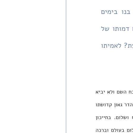
מה יש לומר מול הרצחנות הברברית הבלתי-נתפסת שפגעה בנו בימים 
האחרונים? מה יש לומר מול שלל המעשים האיומים הממעטים דמותו של 
אדם, המחללים את קדושת החיים וערכם, שלהם אנו נחשפים כעת? לאמיתו 
"לפיכך אנו מתפללין ואומרים אחר כל מת מישראל יתגדל ויתקדש שמיה רבא. יגדל כח השם ולא יביא 
תשות כח לפניו יתברך, ויתקדש בעולמות שברא כרצונו, ולא נפחד על עצמנו, אלא מהדר גאון קדושתו 
יתעלה. וימליך מלכותיה, שתתגלה ותראה מלכותו בשלימות ולא יתמעט ממנה חס ושלום. בחייכון 
וביומיכון ובחיי דכל בית ישראל במהרה ובזמן קרוב, שאם מלכותו גלויה בעולם שלום בעולם וברכה 