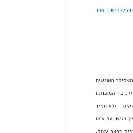
'פתיחה לקדיש - אחר 
 יש שתיקה של אבל, הלם, סולידריות ושותפות גורל; זו השתיקה האנושית 
הטבעית, שבנסיבות הנוכחיות אפשר שאין רצויה ממנה. אך יש גם שתיקה אחרת, כפויה, כזו המוכוונת 
בעת ובעונה אחת מלמעלה בידי פוליטיקאים ציניים, ומלמטה בידי כוחות חברתיים חזקים - ולא תמיד 
תמימים. ובחברה הדתית העכשווית, שבה ביקורת על הממשלה והצבא היא ממילא עניין רגיש, על אחת 
כמה וכמה. אלא שלשתיקה הזו, בעת הזאת, אסור לנו להסכים. הדברים שלהלן נכתבים בכאב עצום, 