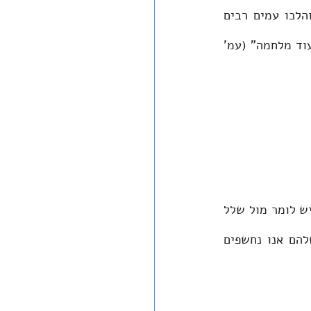
הימים (כשיתעלה המין האנושי [התוספת במקור. א.מ.]) נכון יהיה הר בית ה' וכו', והלכו עמים רבים 
ואמרו לכו ונעלה [...] וכתתו חרבותם לאתים וכו', ולא ישא גוי אל גוי חרב ולא ילמדו עוד מלחמה" (עמ' 
מה יש לומר מול הרצחנות הברברית הבלתי-נתפסת שפגעה בנו בימים האחרונים? מה יש לומר מול שלל 
המעשים האיומים הממעטים דמותו של אדם, המחללים את קדושת החיים וערכם, שלהם אנו נחשפים 