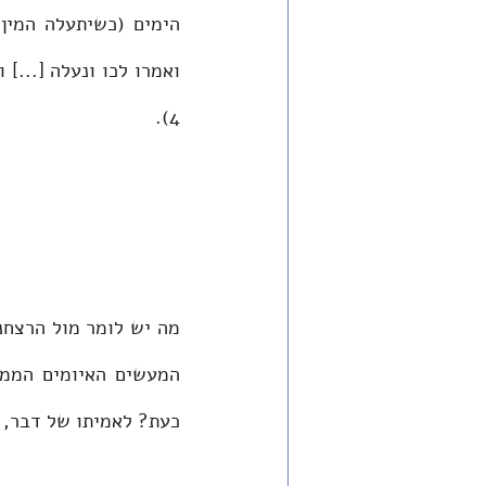
4).
כעת? לאמיתו של דבר, א