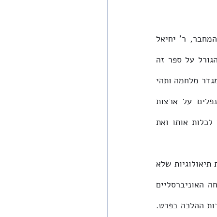
בהקדמתו לספר 'גשר החיים' (ירושלים תש"ז), מספרי היסוד בהלכות אבלות, מתאר המחבר, ר' יחיאל 
מיכל טוקצינסקי, את נסיבות השלמת כתיבתו בשלהי מלחמת העולם השניה. "ועלה הגורל על ספר זה 
שיגמר ויודפס דווקא בעת מלחמה מבוהלה ומבולקה שלא היתה כמוה. מלחמה שיצאה מגדר מלחמה ותהי 
לאנדרלמוסיא עולמית. כשעמים ולאומים נלחמים לא רק צבא בצבא אלא גם מתנפלים על ארצות 
ויושביהן, להרוג ולרצוח לפוצץ ולהחריב ולהשמיד את היקום. כשהאדם שולט באדם לכלות אותו ואת 
במרוצת השנים זכה 'גשר החיים' לביקורת מוצדקת בשל כמה הכרעות הלכתיות ועמדות תיאולוגיות שלא 
כאן המקום לדון בהן. יחד עם זאת, קשה מאוד שלא לחוש רעד בקריאת דברי הפתיחה האוניברסליים 
המטלטלים הללו, הנדירים כל כך - ביותר ממובן אחד - בספרות הרבנית בכלל, ובספרות ההלכה בפרט. 